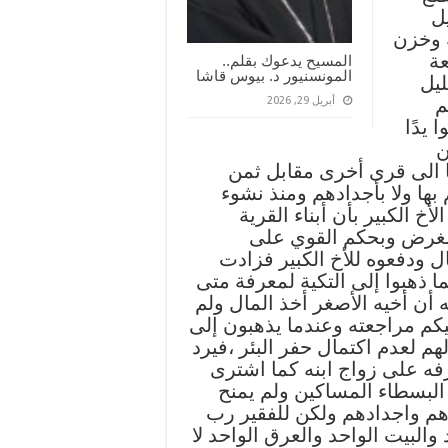
ل
 وخزن
عة
المسيح يدعوك بقلم..
المونسنيور د. بيوس قاشا
ليل
م
أبريل 29, 2026
 يدًا
ن
ها الى قرى أخرى مقابل ثمن
 بها ولا بأجدادهم ومنذ نشوء
أخ الكبير بأن أبناء القرية
 الغرض وبحكم القوي على
ل ودفعوه للأخ الكبير فزادت
ا ذهبوا إلى التكية لمعرفة متى
ه أن أخيه الأصغر أخذ المال ولم
يكم مراجعته وعندما يذهبون إلى
هم لعدم اكتمال حفر البئر ،فيرد
فه على زواج ابنه كما اشترى
البسطاء المساكين ولم يمنح
هم واجدادهم ولكن للفقير رب
البيت الواحد والعرق الواحد لا