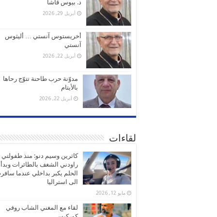
د. بيوس قاشا
أبريل 29, 2026
أخريستوس آنستي … أليثوس
آنستي
أبريل 22, 2026
مدوّنة حرب طاحنة تتوّج رحاها
بالأيتام
أبريل 22, 2026
لقاءات
كاثرين وسيم دنو: منذ طفولتي
راودني الشغف بالطائرات وبدأ
الحلم يكبر بداخلي عندما سافر
الى استراليا
مايو 12, 2026
لقاء مع المغني الشاب روفي
كوركيس