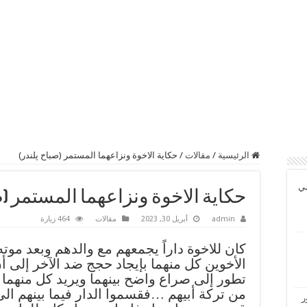
الرئيسية
/
مقالات
/
حكاية الاخوة ونزاعهما المستمر (صباح پلندر)
مي
حكاية الاخوة ونزاعهما المستمر (ص
admin
أبريل 30, 2023
مقالات
464 زيارة
كان للاخوة داراً يجمعهم مع والدهم وبعد موته
الأخوين كل منهما بإيجاد حجج ضد الآخر إلى أ
تطور إلى صراع واضح بينهما ويريد كل منهما
من تركة أبيهم …فقسموا الدار فيما بينهم الى
ر