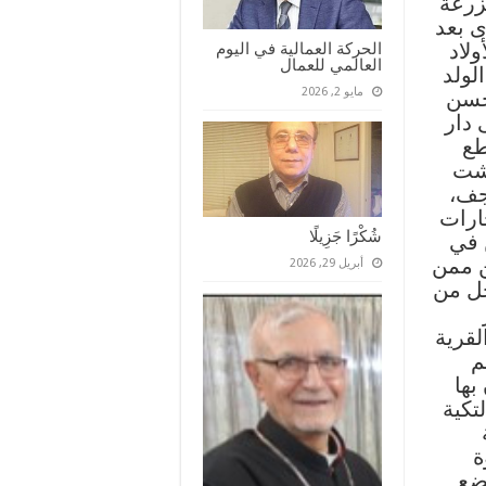
زرعة
ى بعد
لاد
الحركة العمالية في اليوم
العالمي للعمال
لولد
مايو 2, 2026
 حسن
 دار
طع
طشت
جف،
ارات
شُكْرًا جَزِيلًا
 في
ن ممن
أبريل 29, 2026
حل من
لقرية
م
بها
تكية
ة
يضع