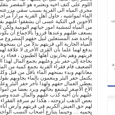
اللوم على كتف اخيه ويعتبره هو المقصر بتقلي
مجرى المياه الى القرية بسبب سقي مزرعته
الماء لمواشيه ، حاول أهل القرية مراراً مراج
الأخوين في التكية عسى أن يشفقوا عليهم بق
ن،
من المياه لتمشية امور حياتهم اليومية ولكن ل
يسعف طلبهم وعندها قرروا بالاجماع أن يكونوا
واحدة ضد المستغلين لنيل حقهم المشروع م
المياه الجارية الى قريتهم بدلاً من أن يمنحو
يدفع لهما علما بأن القرى الأخرى لا علاقة لهم
قريتهم وهم يحاربون أهلها الطيبون ، فجاء رد ال
بحاجة إلى حفر بئر وعليهم بجمع المال لهذا
ري
الضعيف قام فقراء القرية بجمع كمية من الما
معاناتهم وبدء بمنحهم الماء باقل من قبل وكلم
يكتمل حفر البئر وينعمون بالماء يجاوبهم بقول
يعطي العمال حقهم ولهذا تأخر حفر البئر وعل
الأخ الأصغر ليشفع بحالهم ويرد بعضا من أموال
عليهم بأن أخيه كذب عليهم والمال عنده وصر
يعض الذهب لزوجته ، هكذا تم سرقة الفقراء 
لهم حق العيش الكريم في قريتهم وأرض أباء
يحميه … وحينما يتنازع أصحاب النسب الواحد و