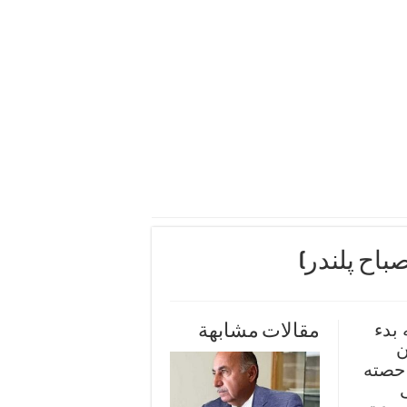
باح پلندر)
 بدء
مقالات مشابهة
ن
 حصته