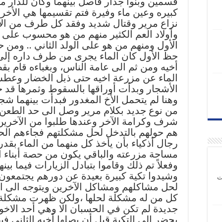
قسمين وبنوا جدار فاصل بينهما وكان للدار م
كبيره وعين ماء وفيرة فتم تقسيمها هي الأخر
نزاع مرير وقتال شديد وفقد كل طرف من الأو
وأولاد العم الكثير منهم من هو محسوب على ا
الأول ومنهم من هو على الولد الثاني .. ومن
حظ الأول كان الماء يجرى من طرف داره إلى
أخيه ومن ثم الى عامة الناس، وبغباءه قام بق
الماء عن مزرعة اخيه حتى ذبل الخضار وع
الأشجار وبدأت أوراقها بالسقوط وثمرها قد 
وهنا لم يتحمل الأخ المغدور فبدأت بينهما شج
من نوع جديد بكلام مرير وصل الى حد الطعن
شرف وكرامة الآخر وعندها طلبوا من الآخري
هم حولهم بالتدخل لحل مشكلتهم فجاءهم ال
رجال أذكياء بأن يأخذ كل منهما من الماء بقدر
مساحة مزرعته والباقي يكون من حصة أبناء ا
وفعلاً تم ذلك وقاموا بتبادل الزيارات فيما بينه
وشيدوا تكية كبيرة بعيدة عن دورهم يجتمعون 
ت
لحل مشاكلهم ومشاكل الآخرين ويتوجه الى ال
كل من له مشكلة لحلها ،ولكن ظهرت مشكلة
جديدة لم تكن في الحسبان الا وهي أحد الاخو
يحضر إلى التكية قبل أن يصلها أخيه الثاني ف