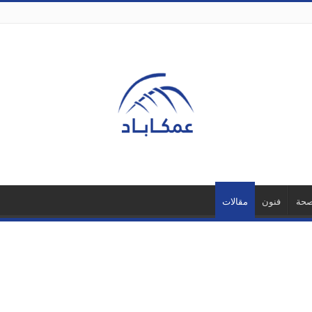
حة
فنون
مقالات