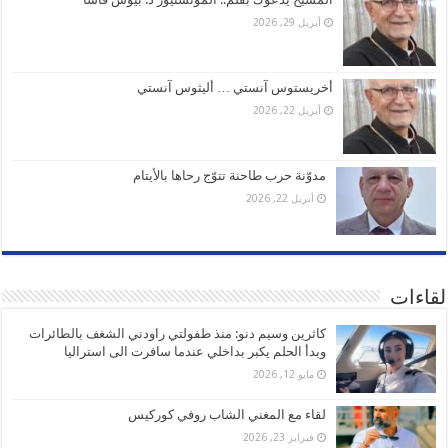
أبريل 29, 2026
أخريستوس آنستي … أليثوس آنستي
أبريل 22, 2026
مدوّنة حرب طاحنة تتوّج رحاها بالأيتام
أبريل 22, 2026
لقاءات
كاثرين وسيم دنو: منذ طفولتي راودني الشغف بالطائرات
وبدأ الحلم يكبر بداخلي عندما سافرت الى استراليا
مايو 12, 2026
لقاء مع المغني الشاب روفي كوركيس
فبراير 23, 2026