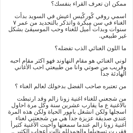
ممكن ان تعرف القراء بنفسك؟
اسمي روفي كًوركًيس اعيش في السويد بدأت
الغناء في سن مبكرة واتذكر بالتحديد من عمر ٧
سنوات وبدات أميل للغناء وحب الموسيقئ بشكل
غير طبيعي.
ما اللون الغنائي الذب تفضله؟
لوني الغنائي هو مقام النهاوند فهو اكثر مقام احبه
وقريب من صوتي وانا من طبيعتي احب الأغاني
الهادئة جداً
من تعتبره صاحب الفضل بدخولك لعالم الغناء ؟
من شجعني للغناء اغنية زونا زالم وقد ارتبطت
بالاغنية ع ما يقارب عشرين سنة وكل مرة احاول
اسجلها ولكن انشغل بامور الحياة ولكن هذه المرة
عندي صديقة عزيزة جداً هي من شجعتني لغناء
أغنية زونا زالم عندما سمعتها واحبت الأغنية كثيرأ
فقررت تسجيلها والحمدلله نالت أعجاب الكثير ..