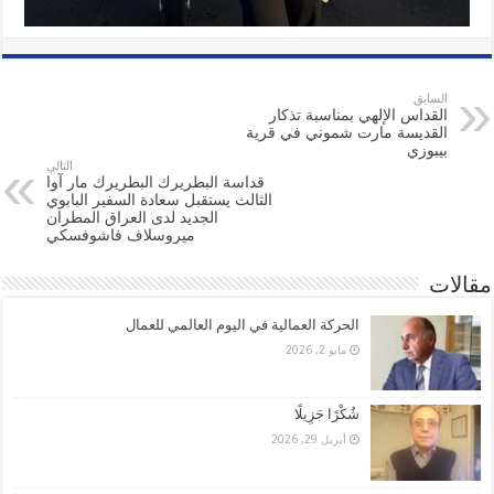
السابق
القداس الإلهي بمناسبة تذكار
القديسة مارت شموني في قرية
بيبوزي
التالي
قداسة البطريرك البطريرك مار آوا
الثالث يستقبل سعادة السفير البابوي
الجديد لدى العراق المطران
ميروسلاف فاشوفسكي
مقالات
الحركة العمالية في اليوم العالمي للعمال
مايو 2, 2026
شُكْرًا جَزِيلًا
أبريل 29, 2026