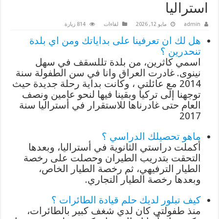
استراليا
admin
مايو 12, 2026
لقاءات
814 زيارة
هل لك ان تعرفينا على بداياتك ومن اي بلدة
تنحدرين ؟
اسمي كاثرين، من بلدة تللسقف في سهل
نينوى. غادرت العراق وانا في سن الطفولة سنة
2014 مع عائلتي ، وكانت بداية رحلة جديدة حيث
توجهنا إلى تركيا وبقينا فيها لنحو عامين ونصف
العام حتى غادرناها للاستقرار في أستراليا سنة
2017
ماهو تحصيلك الدراسي ؟
أكملت دراستي الثانوية في أستراليا، وبعدها
التحقت بتدريب الطيران وحصلت على رخصة
الطيار الترفيهي، ثم رخصة الطيار الخاص،
وبعدها رخصة الطيار التجاري.
كيف تبلور لديك حلم قيادة الطائرات ؟
منذ طفولتي كان لدي شغف كبير بالطائرات،