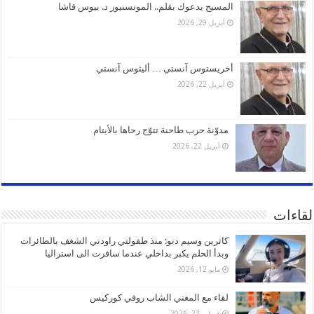
المسيح يدعوك بقلم.. المونسنيور د. بيوس قاشا
أبريل 29, 2026
أخريستوس آنستي … أليثوس آنستي
أبريل 22, 2026
مدوّنة حرب طاحنة تتوّج رحاها بالأيتام
أبريل 22, 2026
لقاءات
كاثرين وسيم دنو: منذ طفولتي راودني الشغف بالطائرات
وبدأ الحلم يكبر بداخلي عندما سافرت الى استراليا
مايو 12, 2026
لقاء مع المغني الشاب روفي كوركيس
فبراير 23, 2026