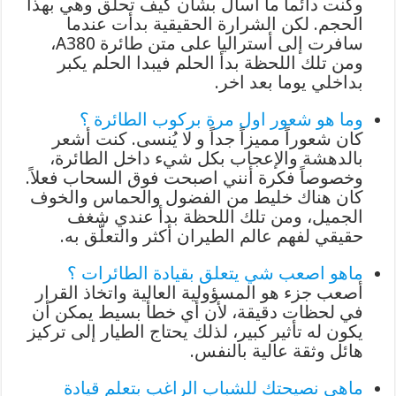
وكنت دائماً ما اسال بشان كيف تحلق وهي بهذا
الحجم. لكن الشرارة الحقيقية بدأت عندما
سافرت إلى أستراليا على متن طائرة A380،
ومن تلك اللحظة بدأ الحلم فيبدا الحلم يكبر
بداخلي يوما بعد اخر.
وما هو شعور اول مرة بركوب الطائرة ؟
كان شعوراً مميزاً جداً و لا يُنسى. كنت أشعر
بالدهشة والإعجاب بكل شيء داخل الطائرة،
وخصوصاً فكرة أنني اصبحت فوق السحاب فعلاً.
كان هناك خليط من الفضول والحماس والخوف
الجميل، ومن تلك اللحظة بدأ عندي شغف
حقيقي لفهم عالم الطيران أكثر والتعلّق به.
ماهو اصعب شي يتعلق بقيادة الطائرات ؟
أصعب جزء هو المسؤولية العالية واتخاذ القرار
في لحظات دقيقة، لأن أي خطأ بسيط يمكن أن
يكون له تأثير كبير، لذلك يحتاج الطيار إلى تركيز
هائل وثقة عالية بالنفس.
ماهي نصيحتك للشباب الراغب بتعلم قيادة