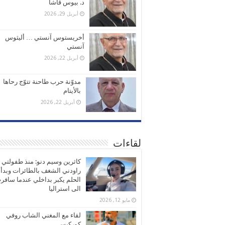
د. بيوس قاشا
أبريل 29, 2026
أخريستوس آنستي … أليثوس
آنستي
أبريل 22, 2026
مدوّنة حرب طاحنة تتوّج رحاها
بالأيتام
أبريل 22, 2026
لقاءات
كاثرين وسيم دنو: منذ طفولتي
راودني الشغف بالطائرات وبدأ
الحلم يكبر بداخلي عندما سافر
الى استراليا
مايو 12, 2026
لقاء مع المغني الشاب روفي
كوركيس