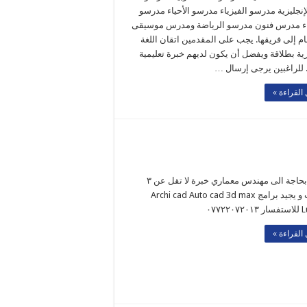
لإنجليزية مدرسو الفيزياء مدرسو الأحياء مدرسو
اء مدرس فنون مدرسو الرياضة ومدرس موسيقى
م إلى فريقها. يجب على المقدمين اتقان اللغة
زية بطلاقة ويفضل أن يكون لديهم خبرة تعليمية
 للراغبين يرجى إرسال …
القراءة »
شركة بحاجة الى مهندس معماري خبرة لا تقل عن ٣
سنوات و يجيد برامج Archi cad Auto cad 3d max
٠٧٧٢٢
القراءة »