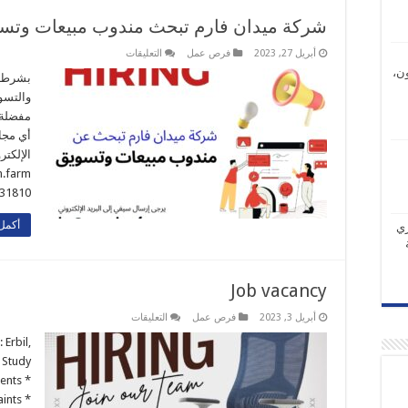
شركة ميدان فارم تبحث مندوب مبيعات وتسو
على
أبريل 27, 2023
فرص عمل
التعليقات
شركة
ن،
ميدان
فارم
تبحث
مندوب
مبيعات
أي مجا
وتسويق
من
الإلكت
كلا
الجنسين
مغلقة
31810
أكمل 
ري
Job vacancy
على
أبريل 3, 2023
فرص عمل
التعليقات
Job
vacancy
 Erbil,
مغلقة
 Study
ents *
ints *