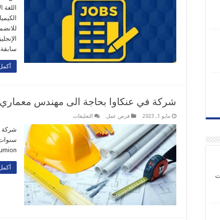
قرداغ
اللغة ا
عن
الكيمي
حاجتها
الي
للانضما
مدرسين
مغلقة
الإنجلي
سابقة.
أكمل 
شركة في عنكاوا بحاجة الى مهندس معماري
على
مايو 1, 2023
فرص عمل
التعليقات
شركة
في
عنكاوا
بحاجة
الى
Lumion للاستفسار ٠٧٢٠١٣
مهندس
معماري
مغلقة
أكمل 
ت