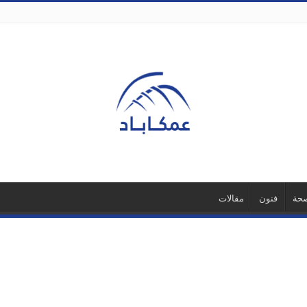
حة
فنون
مقالات