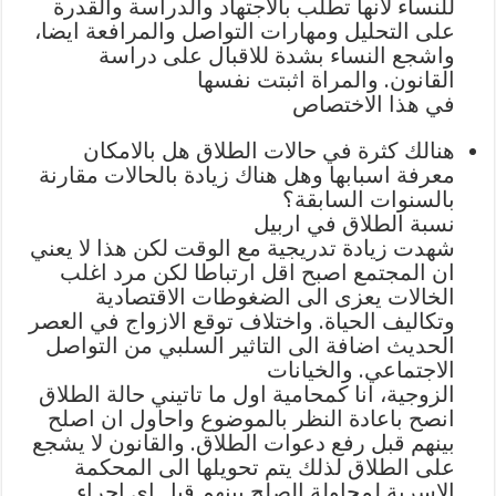
للنساء لانها تطلب بالاجتهاد والدراسة والقدرة
على التحليل ومهارات التواصل والمرافعة ايضا،
واشجع النساء بشدة للاقبال على دراسة
القانون. والمراة اثبتت نفسها
في هذا الاختصاص
هنالك كثرة في حالات الطلاق هل بالامكان
معرفة اسبابها وهل هناك زيادة بالحالات مقارنة
بالسنوات السابقة؟
نسبة الطلاق في اربيل
شهدت زيادة تدريجية مع الوقت لكن هذا لا يعني
ان المجتمع اصبح اقل ارتباطا لكن مرد اغلب
الخالات يعزى الى الضغوطات الاقتصادية
وتكاليف الحياة. واختلاف توقع الازواج في العصر
الحديث اضافة الى التاثير السلبي من التواصل
الاجتماعي. والخيانات
الزوجية، انا كمحامية اول ما تاتيني حالة الطلاق
انصح باعادة النظر بالموضوع واحاول ان اصلح
بينهم قبل رفع دعوات الطلاق. والقانون لا يشجع
على الطلاق لذلك يتم تحويلها الى المحكمة
الاسرية لمحاولة الصلح بينهم قبل اي اجراء