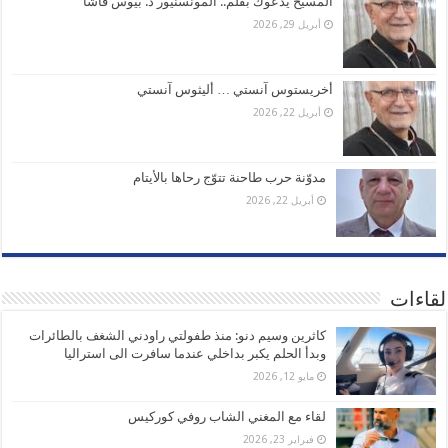
المسيح يدعوك بقلم.. المونسنيور د. بيوس قاشا
أبريل 29, 2026
أخريستوس آنستي … أليثوس آنستي
أبريل 22, 2026
مدوّنة حرب طاحنة تتوّج رحاها بالأيتام
أبريل 22, 2026
لقاءات
كاثرين وسيم دنو: منذ طفولتي راودني الشغف بالطائرات
وبدأ الحلم يكبر بداخلي عندما سافرت الى استراليا
مايو 12, 2026
لقاء مع المغني الشاب روفي كوركيس
فبراير 23, 2026