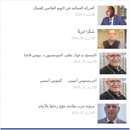
الحركة العمالية في اليوم العالمي للعمال
مايو 2, 2026
شُكْرًا جَزِيلًا
أبريل 29, 2026
المسيح يدعوك بقلم.. المونسنيور د. بيوس قاشا
أبريل 29, 2026
أخريستوس آنستي … أليثوس آنستي
أبريل 22, 2026
مدوّنة حرب طاحنة تتوّج رحاها بالأيتام
أبريل 22, 2026