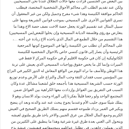
بين البعض من الجنسين فزادت معها حالات الطلاق عندنا نحن المسيحيين
ولكن عند تقديم الطلب الى محاكم الأحوال الشخصية المختصة، فيطلب
الحاكم موافقة الكنيسة وهذا شىء مفرح وجميل ولكن من غير المعقول أن
تسري القوانين الأخرى على المسيحي بموجب قوانين الشريعة ومنها على
سبيل المثال عند تقسيم الورثة يجعل حصة الاخت نصف حصة الاخ وهذا ما
يتعارض مع رؤى وفلسفة الديانة المسيحية وإن يحلوا للبعض(من المسيحيين)
هذا التقسيم من خلال الطمع في المال الذي ياخذه الاخ زيادة عن أخته …،
على المحاكم أن تطلب من الكنيسة رأيها في الموضوع كونها المرجعية
الرئيسية وأن يصار إلى قانون كنسي خاص بالاحوال الشخصية للكنيسة
الكاثوليكية إن كان في حكومة الاقليم أو في حكومة المركز لا فقط في
الميراث وإنما كل ما يخص حقوق وواجبات المسيحي الذي يعيش على تربة
هذا الوطن وللأسف ما نراه اليوم من الواقع المعاش له الدور الكبير في النزاع
بين المؤمنين سبب فقدان الثقة وحب المال والنزاع على الأرض وعدم توزيع
الورثة حسب الشريعة المسيحية هذا بأجمعه خلق لشعبنا مشاكل عدة وكان
السبب في التفريق بين العوائل وإزدادت معها الكراهية بين العوائل ضمن
المجتمع الواحد ولو رجعنا قليلاً بفكرنا إلى الوراء وحيث يولد الانسان وهو لا
يملك شيئًا سوى حليب الأم وعندما يجوع يبحث عنه عند والدته وبعد ان ينضج
ويكبر في العمر يزداد طموحه فقسم منهم يسلك الطريق الصحيح في العيش
الكريم وجمع المال الحلال من عرق الجبين والاخر ياخذ طريق ملتوي لعيشه
ويتحول الى الغني بعدة طرق غيرة شرعية وهذا ما ينطبق على الكثيرين من
الذين يعملون جاهدين في تظليل عوائلهم ومجتمعاتهم فيعيشون عيشة بذخ