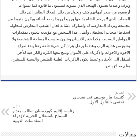
وترف وعندما يصلون الهدف الذي تمنونه فينسون ما قالوه كما نسوا ما
أرضعوه من صدر أمهاتهم كيف وتحول من ذلك الملاك الطاهر الى ذلك
القصاب الذي لا يرحم الشاة بذبحها ورويدا رويدا يفقد أحبائه ويكون منبوذا من
مجتمعه وتزداد المعارضة له ولسلوكه مشابه لحال الشعب المعارض لمحاولة
اسقاط اصحاب السلطة ، وأمثال هذا الشخص مع مؤيديه يلعبون بمقدارات
المواطن البسيط، هكذا يتغيرالانسان ويتلون بحسب المصلحة الشخصية ولا
يشبع من هداية الرب وعندما يرحل يترك كل شىء خلفه وهنا يبدء صراع
الاخوه والاخوات والأقرباء على الأموال وينتج معها الكره والكراهية للآخر
لتنتقل الى الأحفاد وعندها تكون الذكريات الطيبة للطيبين والسيئة للسيئين .
بقلم صباح پلندر
السابق
كنيسة مار يوسف في بغديدي
تحتفي بالتناول الاول
التالي
رئاسة إقليم كوردستان تطالب بعدم
السماح باستغلال الحرية لازدراء
المقدسات الدينية
مقالات