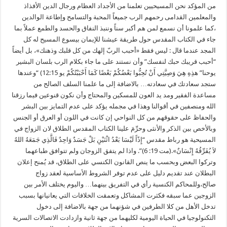
من المؤكد نحن المسيحيين تعلمنا من الأجداد العظام ورجال الدين الأفذاذ
والمعلمين القدامى رحمهم الرب جميعاً المحبة والتسامح وإطاعة الوالدين
،كما علمونا أن نسمع لمن هم أكبر سناً وننبذ النفاق والحسد والطمع عملاً بما
جاء في الكتاب المقدس حول طريقة عيشنا للإيمان بيسوع المسيح له كل
المجد عندما قال : ليس فقط «أحبب الربّ إلهك من كل قلبك وذهنك»، بل أيضاً
“أحبب قريبك حبك لنفسك” وأن نستند على ما جاء بكلام الرب بلسان البشير
يوحنا” هذِهِ هِيَ وَصِيَّتِي أَنْ تُحِبُّوا بَعْضُكُمْ بَعْضًا كَمَا أَحْبَبْتُكُمْ يو 12:15) “وعندها
ستجد سعادتك في سعادته… بالاضافة إلى ما علمنا السلف الصالح من
مساعدة الفقير ومد يد العون للمسكين والمحتاج وأن نكون قنوعين فيما رزقنا
الله ومنصفين في أقوالنا وهذا في مجمله يؤكد على عدم التمايز بين البشر
والحفاظ على حقوقهم من كل النواحي إن كانت في اللون أو العرق أو الجنس
وبالأخص بين الذكر والأنثى وحرِّمَ علينا الكتاب المقدس الطلاق لان الزواج في
المسيحية هو رباط مقدس “إِذًاً لَيْسَا بَعْدُ اثْنَيْنِ بَلْ جَسَدٌ وَاحِدٌ فَالَّذِي جَمَعَهُ اللهُ
لاَ يُفَرِّقُهُ إِنْسَانٌ».(مت 19: 6)”. واذا لم يتفق الزوجان ولم تتوافق طباعهما
وتركوا البعض وبحسب ما ينص القانون الكنسي على الطلاق، قد يُمنح إعلان
البطلان عند تقديم دليل على عدم توفر الشروط الأساسية لعقد زواج
صالح،وللمحاكم الكنسية رأي في التفريق بينهما… واليوم يختلف الأمر بين
الزوجين عما سبقه فكثرت المشاكل وتعمقت الخلافات التي يعانيانها بسبب
تدخل الأهل من كلا الطرفين في شؤنهما من جهة بالاضافة إلى دخول
التكنولوجيا في الحياة اليومية لكليهما من جهة ثانية وازدادت الاتصالات السرية