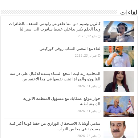
لقاءات
كاثرين وسيم دنو: منذ طفولتي راودني الشغف بالطائرات
وبدأ الحلم يكبر بداخلي عندما سافرت الى استراليا
مايو 12, 2026
لقاء مع المغني الشاب روفي كوركيس
فبراير 23, 2026
المحامية رند ليث اشجع النساء بشدة للاقبال على دراسة
القانون، والمراة اثبتت نفسها في هذا الاختصاص
يناير 31, 2026
حوار موقع عمكاباد مع مسؤول المنظمة الاثورية
الديمقراطية
يناير 31, 2026
سامي أوشانا: الاستحقاق الوزاري من حقنا كوننا أكبر كتلة
مسيحية في مجلس النواب
يناير 26, 2026