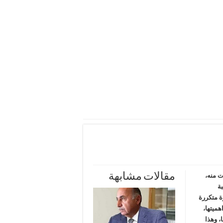
مقالات مشابهة
 منه،
ة
ة متكررة
هميتها،
، وهذا