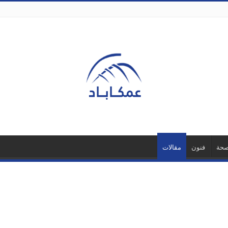
حة
فنون
مقالات