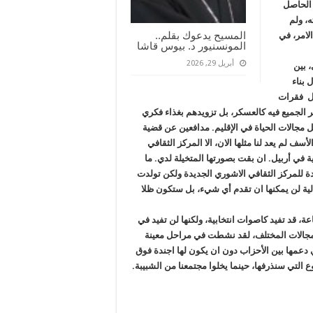
 الحاصل
ه، ولم
المسيح يدعوك بقلم..
لامر، في
المونسنيور د. بيوس قاشا
أبريل 29, 2026
، بين
 بناء
مل فقرات
الجميع فيه كالعسكر، بل تزويدهم بغذاء فكري ‏‏
 مجالات الحياة في الإقليم. مدافعين عن قضية
لم يعد لنا مثلها الان، الا المركز الثقافي
ة في أربيل. ان بقت بصورتها المتخيلة لدي. ما
دة للمركز الثقافي الاشوري الجديدة ولكن تولدت
الية لن يمكنها ان تقدم أي شيء، بل ستكون ظلا
صاعة، قد تفيد كاصوات انتخابية، ولكنها لن تفيد في
لمجالات المختلف، لقد نشطت في مراحل معينة
 دعمها بين الأحزاب دون ان يكون لها اجندة ‏فوق
ع التي سنذرفها، حينما يخلوا مجتمعنا من ‏الشبيبة.