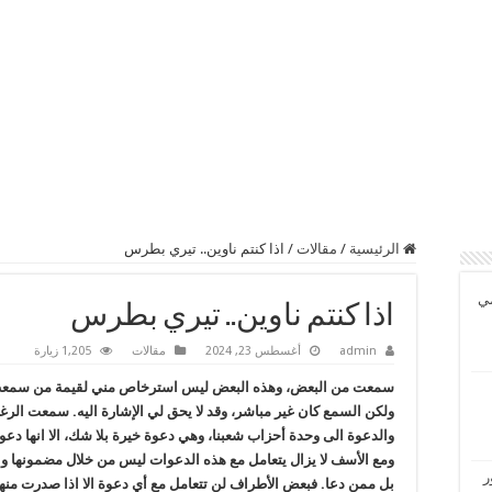
الرئيسية
/
مقالات
/
اذا كنتم ناوين.. تيري بطرس
مي
اذا كنتم ناوين.. تيري بطرس
admin
أغسطس 23, 2024
مقالات
1,205 زيارة
سمعت من البعض، وهذه البعض ليس استرخاص مني لقيمة من سمعت
ولكن السمع كان غير مباشر، وقد لا يحق ‏لي الإشارة اليه. سمعت الرغب
والدعوة الى وحدة أحزاب شعبنا، وهي دعوة خيرة بلا شك، الا انها دعو
ومع ‏الأسف لا يزال يتعامل مع هذه الدعوات ليس من خلال مضمونها وا
ر
بل ممن دعا. فبعض الأطراف لن تتعامل مع ‏أي دعوة الا اذا صدرت منها