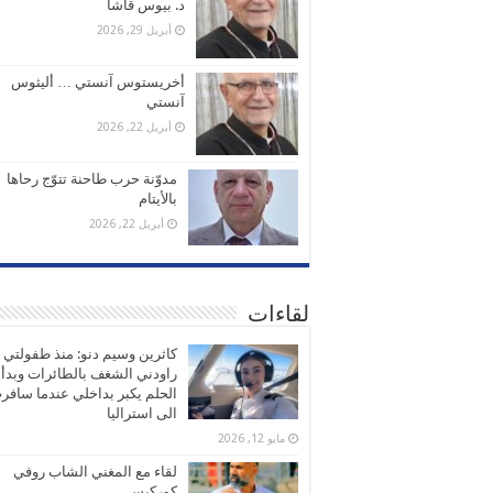
د. بيوس قاشا
أبريل 29, 2026
أخريستوس آنستي … أليثوس
آنستي
أبريل 22, 2026
مدوّنة حرب طاحنة تتوّج رحاها
بالأيتام
أبريل 22, 2026
لقاءات
كاثرين وسيم دنو: منذ طفولتي
راودني الشغف بالطائرات وبدأ
الحلم يكبر بداخلي عندما سافر
الى استراليا
مايو 12, 2026
لقاء مع المغني الشاب روفي
كوركيس