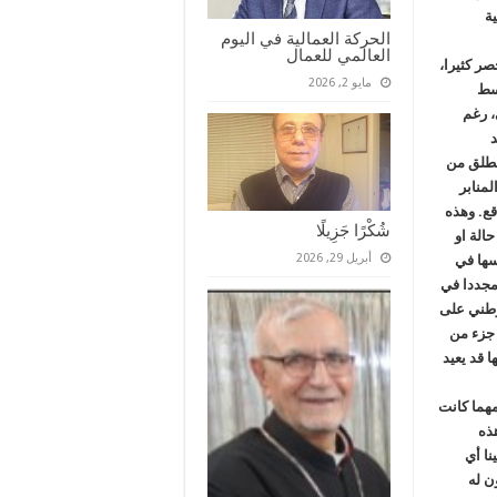
ة
الحركة العمالية في اليوم
العالمي للعمال
صر كثيرا،
مايو 2, 2026
وسط
، رغم
د
ينطلق من
لمنابر
قع. وهذه
شُكْرًا جَزِيلًا
حالة او
أبريل 29, 2026
سها في
مجددا في
لوطني على
 جزء من
 قد يعيد
مهما كانت
هذه
نا أي
ن له