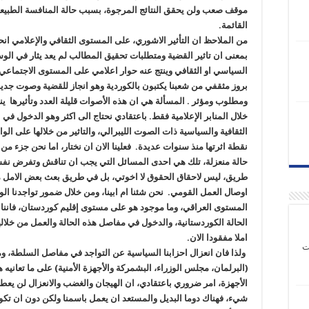
موقف صعب ولن يحقق النتائج المرجوة، بسبب حالة المنافسة الطبيعي
القائمة. ‏
من الملاحظ ان التأثير الاشوري، على المستوى الثقافي والإعلامي انح
بمعنى ان تاثير القضية ومتطلبات ‏تحقيق المطالب لم يعد يثار في ال
السياسي او الثقافي وينتج عنه حوار اعلامي على المستوى الاجتماعي
بروز ‏مثقفي‎ ‎من شعبنا يكتبون بالكوردية وهو انجاز للقضية وصوت جدي
ومطلوب ومؤثر . المسألة هي ان هذه الأصوات قليلة ‏العدد وتأثيرها 
خلال المنابر الإعلامية فقط. باعتقادي نحتاج الى اكثر وهو الدخول في ا
الثقافية ‏والسياسية ذات الصوت الليبرالي، والتاثير من خلالها على الوا
نقطة اثرتها منذ سنوات عديدة. فعلينا الان ان ‏نختار، اما نحن جزء من 
حالة منعزلة، تلك هي احدى المسائل التي يجب ان تناقش وتفرض نف
طريق، ‏ليس لاحقاق الحقوق لا اخوتي، بل في طريق بعث بعض الامل 
اوصال العمل القومي. نحن شئنا ام ابينا، ومن ‏خلال ضمور تواجدنا ا
المستوى العراقي، وما موجود هو على مستوى إقليم كوردستان، فاننا
الحالة ‏الكوردستانية، والدخول في مفاصل هذه الحالة والعمل من خلالها
املا مفقودا الان.‏
ت
‏ ولذا فان انعزال احزابنا السياسية عن التواجد في مفاصل السلطة، و
(البرلمان، مجلس الوزراء، البشمركة ‏والأجهزة الأمنية) على ما تعانيه 
الأجهزة، امر ضروري باعتقادي، ان الهيجان والغضب والانعزال لن يعطي
‏شيء، فهناك دوما البديل والمستعد ان يعمل باسمنا ولكن دون ان تكو