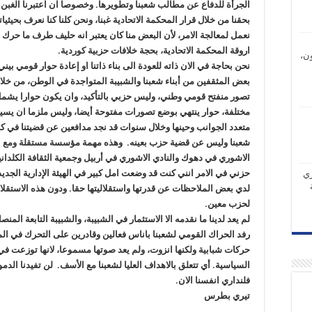
الجرأة للدفاع عن مطالب شعبنا وتطويرها. ‏وخصوصا ان اعتبرنا الغبن
بحقنا من خلال قرار المحكمة الاتحادية غبنا، ونحن كلنا كنا نعرف بحيثيات
‏نعمل لمعالجة الامر، لأن البعض منا كان يعتبر انه حليف طرف ما حرك ا
اروقة المحكمة الاتحادية، بحجة ‏خلافات حزبية كوردية.‏
ن،
نحن بحاجة في الان ذاته للعودة الى بناء ذاتنا او إعادة حوار قومي بيني
بعض المثقفين من أبناء شعبنا والشبيبة ‏المتواجدة في الوطن، من خلال
تصور منفتح قومي وطني، وليس حزبي بالتأكيد، وان يكون حوارا يش
‏مختلفة، حوار ينتهي بوضع تصورات مفتوحة أيضا، وليس ملزما ان يسير 
متعدد الجوانب وحينها وخلال سنوات قد نجد مدافعين عن قضيتنا في كل
‏شعبنا وليس عن قضية حزب بعينه. وهذه مهمة مؤسسة مستقلة ومع الأسف 
‏الاشوري في دهوك والنادي الاشوري في أربيل وجمعية الثقافة الكلداني
‏حزني في الامر انني كنت قد وضعت امل كبير في الهيئة الإدارية الجدي
ري
‏لدي بعض الملاحظات عن قدرتها واستقلاليتها حقا. ودون هذه الاستقل
‏لحزب معين. ‏
لم يعد لدينا ما نقدمه الا الاستثمار في الشبيبة، والشبيبة التابعة المن
‏رفد الحراك القومي لشعبنا باناس فعالين وقادرين على التحرك في ا
‏حركات شبابية ولكنها انزوت، ولم يعد صوتها مسموعا، لانها توزعت في
السياسية. أي تتعلق بالاهداف العليا لشعبنا مع الأسف. لن تفيدنا الدمو
فلنداري انفسنا الان.‏
تيري بطرس