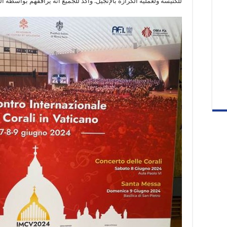
للكنيسة ولعملية الكرازة بالإنجيل. وأكد للجميع أنه يرافقهم بواسطة ال