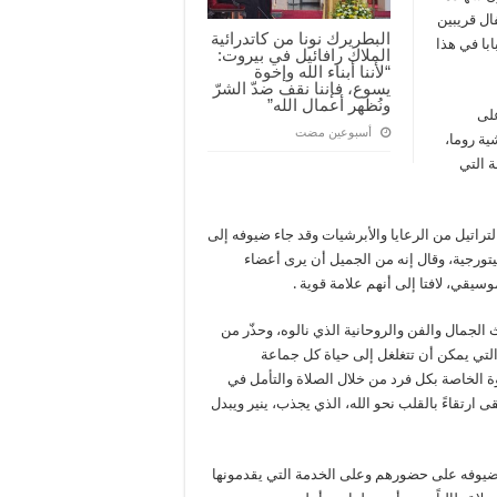
ال قريبين
البطريرك نونا من كاتدرائية
ابا في هذا
الملاك رافائيل في بيروت:
“لأننا أبناء الله وإخوة
يسوع، فإننا نقف ضدّ الشرّ
ونُظهر أعمال الله”
على
‏أسبوعين مضت
ية روما،
ة التي
تراتيل من الرعايا والأبرشيات وقد جاء ضيوفه إلى
تورجية، وقال إنه من الجميل أن يرى أعضاء
يقي، لافتا إلى أنهم علامة قوية .
لجمال والفن والروحانية الذي نالوه، وحذّر من
التي يمكن أن تتغلغل إلى حياة كل جماعة
 الخاصة بكل فرد من خلال الصلاة والتأمل في
ارتقاءً بالقلب نحو الله، الذي يجذب، ينير ويبدل
 ضيوفه على حضورهم وعلى الخدمة التي يقدمونها