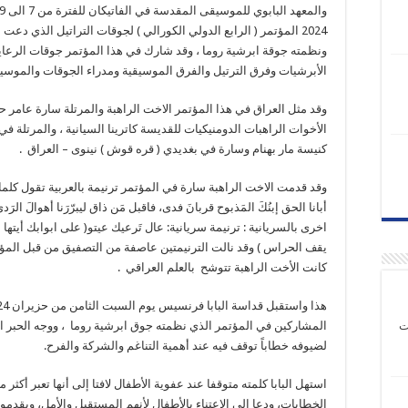
2024 المؤتمر ( الرابع الدولي الكورالي ) لجوقات التراتيل الذي دعت ا
ونظمته جوقة ابرشية روما ، وقد شارك في هذا المؤتمر جوقات الرعاي
الأبرشيات وفرق الترتيل والفرق الموسيقية ومدراء الجوقات والموسيق
وقد مثل العراق في هذا المؤتمر الاخت الراهبة والمرتلة سارة عامر
الأخوات الراهبات الدومنيكيات للقديسة كاترينا السيانية ، والمرتلة ف
كنيسة مار بهنام وسارة في بغديدي ( قره قوش ) نينوى – العراق .
وقد قدمت الاخت الراهبة سارة في المؤتمر ترنيمة بالعربية تقول كلماته
أبانا الحق إبنُكَ المَذبوح قربانَ فدى، فاقبل مَن ذاق ليبرّرَنا أهوالَ الرَ
اخرى بالسريانية : ترنيمة سريانية: عال تَرعيك عيتو( على ابوابك أيتها 
يقف الحراس ) وقد نالت الترنيمتين عاصفة من التصفيق من قبل المؤتم
كانت الأخت الراهبة تتوشح بالعلم العراقي .
هذا واستقبل قداسة الباب
ت
المشاركين في المؤتمر الذي نظمته جوق ابرشية روما ، ووجه الحبر ا
لضيوفه خطاباً توقف فيه عند أهمية التناغم والشركة والفرح.
استهل البابا كلمته متوقفا عند عفوية الأطفال لافتا إلى أنها تعبر أكثر
الخطابات، ودعا إلى الاعتناء بالأطفال لأنهم المستقبل والأمل، ويقدم