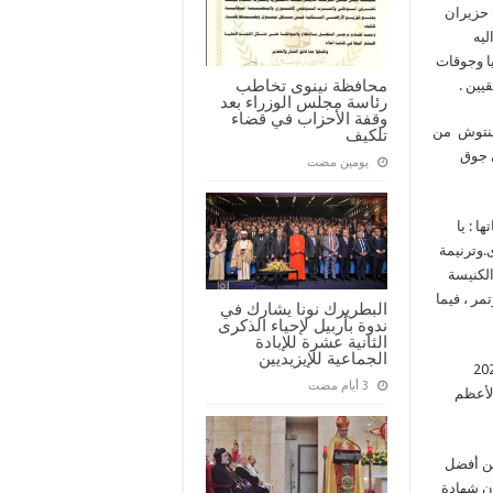
والمعهد البابوي للموسيقى المقدسة في الفاتيكان للفترة من 7 الى 9 حزيران
ليه
ا وجوقات
محافظة نينوى تخاطب
يين .
رئاسة مجلس الوزراء بعد
وقفة الأحزاب في قضاء
 حنتوش من
تلكيف
ي جوق
‏يومين مضت
ا : يا
دى.وترنيمة
الكنيسة
ر ، فيما
البطريرك نونا يشارك في
ندوة بأربيل لإحياء الذكرى
الثانية عشرة للإبادة
الجماعية للإيزيديين
ا فرنسيس يوم السبت الثامن من حزيران 2024
لأعظم
 من أفضل
ون شهادة