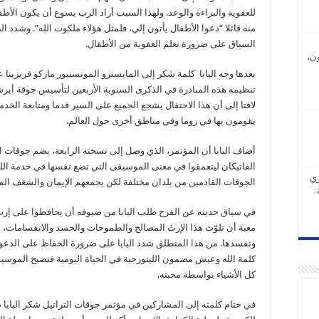
للعفوية والبراءة والوعد. ولهذا السبب أراد الرب يسوع أن يكون الأطف
منه قائلا “دعوا الأطفال يأتون إلي، فلمثل هؤلاء ملكوت الله”. وشدد الب
السياق على ضرورة تعلم العفوية من الأطفال.
ن،
بعدها وجه البابا كلمة شكر إلى المايسترو المونسنيور ماركو فريزينا 
تنظيمه هذه المبادرة في الذكرى السنوية الأربعين لتأسيس جوقة أبرش
لافتا إلى أن هذا الاحتفال يشجع الجميع على السير قدما ومتابعة الخدم
يقومون بها في روما وفي مناطق أخرى حول العالم.
أضاف البابا أن المؤتمر، الذي وصل إلى نسخته الرابعة، يضم جوقات ال
الفاتيكان ليتعمقوا في معنى الموسيقى التي تضع نفسها في خدمة اللي
ري
الجوقات القادمين من بلدان مختلفة لكن يجمعهم الإيمان والشغف الموس
في سياق حديثه عن الفرح طلب البابا من ضيوفه أن يحافظوا على إرث ا
مغبة أن تلوّث هذا الإرثَ المصالح والطموحات والحسد والانقسامات، 
وتفسدها. من هذا المنطلق شدد البابا على ضرورة الحفاظ على الدعوة
كلمة الله وعيش مضمون الليتورجية في الحياة اليومية فتصبح الموسيقى 
كل الأشياء بواسطة محبته.
في ختام كلمته إلى المشاركين في مؤتمر جوقات التراتيل شكر البابا