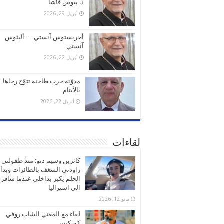
د. بيوس قاشا
أبريل 29, 2026
أخريستوس آنستي … أليثوس
آنستي
أبريل 22, 2026
مدوّنة حرب طاحنة تتوّج رحاها
بالأيتام
أبريل 22, 2026
لقاءات
كاثرين وسيم دنو: منذ طفولتي
راودني الشغف بالطائرات وبدأ
الحلم يكبر بداخلي عندما سافر
الى استراليا
مايو 12, 2026
لقاء مع المغني الشاب روفي
كوركيس