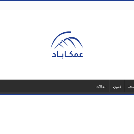
حة
فنون
مقالات