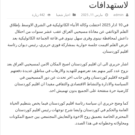
لاستهدافات
admin
مارس 11, 2025
اخبار شعبنا
442 زيارة
في 10 اذار 2025 احتفلت وكالة الأنباء الكاثوليكية في الشرق الاوسط بإطلاق
الفلم الوثائقي عن معاناة مسيحيي العراق عقب عشر سنوات من احتلال
داعش لمحافظة نينوى وقرى سهل نينوى في قاعة الجماعة الكاثوليكية بعد
عرض الفلم اقيمت جلسة حوارية بمشاركة فوزي حريري، رئيس ديوان رئاسة
اقليم كوردستان.
اشار حريري الى ان اقليم كوردستان اصبح المكان الامن لمسيحيي العراق بعد
نزوح عدد كثير منهم بعد تعرضهم للتهديد والارهاب في مناطق عديدة دفعتهم
للتوجه لاقليم كوردستان وفي جانب اخر تحدث عن دور المسيحيين في
السياسة والادارة والنشاط الاقتصادي والثقافي مفيدا ان اقليم كوردستان
كارضية حرة منفتحة على الجميع بدون تهميش احد.
كما وضح حريري ان سياسة رئاسة اقليم كوردستان فيما يخص بتنظيم الحياة
العامة والحكم في كوردستان وايضا شرح توجهات رئيس اقليم كوردستان
المحترم الخاصة بتعميق روح الاخوة والتعايش المجتمعي بين جميع المكونات
ومحاولاته وخطواته في هذا الصدد.