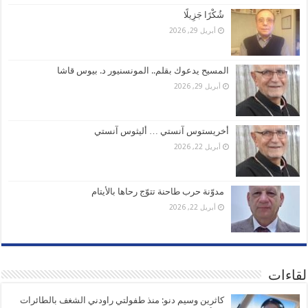
شُكْرًا جَزِيلًا
أبريل 29, 2026
المسيح يدعوك بقلم.. المونسنيور د. بيوس قاشا
أبريل 29, 2026
أخريستوس آنستي … أليثوس آنستي
أبريل 22, 2026
مدوّنة حرب طاحنة تتوّج رحاها بالأيتام
أبريل 22, 2026
لقاءات
كاثرين وسيم دنو: منذ طفولتي راودني الشغف بالطائرات