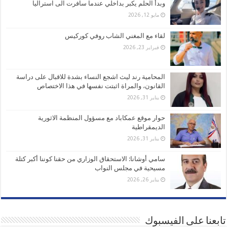
وبدأ الحلم يكبر بداخلي عندما سافرت الى استراليا
مايو 12, 2026
لقاء مع المغني الشاب روفي كوركيس
فبراير 23, 2026
المحامية رند ليث اشجع النساء بشدة للاقبال على دراسة
القانون، والمراة اثبتت نفسها في هذا الاختصاص
يناير 31, 2026
حوار موقع عمكاباد مع مسؤول المنظمة الاثورية
الديمقراطية
يناير 31, 2026
سامي أوشانا: الاستحقاق الوزاري من حقنا كوننا أكبر كتلة
مسيحية في مجلس النواب
يناير 26, 2026
تابعنا على الفيسبوك