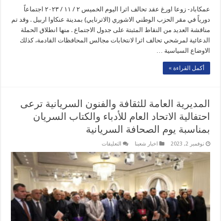
عمكاباد- زوعا اورغ عقد تحالف اثرا اليوم الخميس ٢ / ١١ / ٢٠٢٣ اجتماعاً
دورياً في مقر الحزب الوطني الاشوري (الاترنايي) بمدينة عنكاوا اربيل . وقد تم
مناقشة العديد من النقاط المثبتة على جدول الاجتماع . منها انطلاق الحملة
الدعائية لمرشحي تحالف اثرا لانتخابات مجالس المحافظات القادمة، كذلك
الاوضاع السياسية …
أكمل القراءة »
المديرية العامة للثقافة والفنون السريانية ترعى
احتفالية الاتحاد العام للأدباء والكتاب السريان
بمناسبة يوم الصحافة السريانية
على
نوفمبر 2, 2023
اخبار شعبنا
التعليقات
المديرية
العامة
للثقافة
والفنون
السريانية
ترعى
احتفالية
الاتحاد
العام
للأدباء
والكتاب
السريان