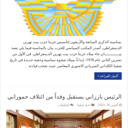
نهرين
الديمقراطي
مغلقة
بمناسبة الذكرى السابعة والأربعون لتأسيس حزبنا حزب بيت نهرين
الديمقراطي، أصدر المكتب السياسي للحزب بيان بالمناسبة فيما يلي نصه:
بيـــــــــــــان جاء ميلاد حزبنا حزب بيت نهرين الديمقراطي، في الأول من
تشرين الثاني عام 1976، إيذاناً بميلاد صحوة سياسية وحقبة جديدة في تاريخ
شعبنا الكلداني السرياني الاشوري المعاصر. حيث نجحت قيادته …
أكمل القراءة »
الرئيس بارزاني يستقبل وفداً من ائتلاف حمورابي
على
أكتوبر 30, 2023
اخبار شعبنا
التعليقات
الرئيس
بارزاني
يستقبل
وفداً
من
ائتلاف