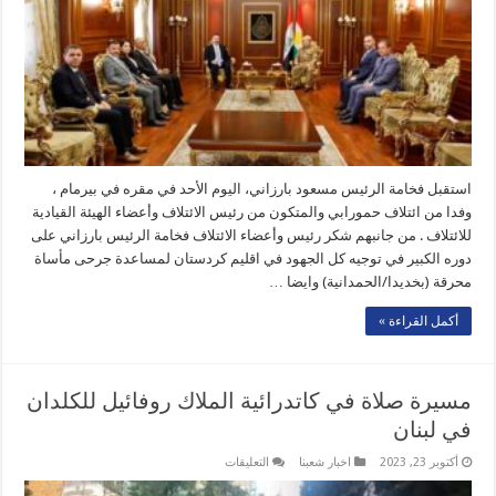
حمورابي
مغلقة
استقبل فخامة الرئيس مسعود بارزاني، اليوم الأحد في مقره في بيرمام ،
وفدا من ائتلاف حمورابي والمتكون من رئيس الائتلاف وأعضاء الهيئة القيادية
للائتلاف . من جانبهم شكر رئيس وأعضاء الائتلاف فخامة الرئيس بارزاني على
دوره الكبير في توجيه كل الجهود في اقليم كردستان لمساعدة جرحى مأساة
محرقة (بخديدا/الحمدانية) وايضا …
أكمل القراءة »
مسيرة صلاة في كاتدرائية الملاك روفائيل للكلدان
في لبنان
على
أكتوبر 23, 2023
اخبار شعبنا
التعليقات
مسيرة
صلاة