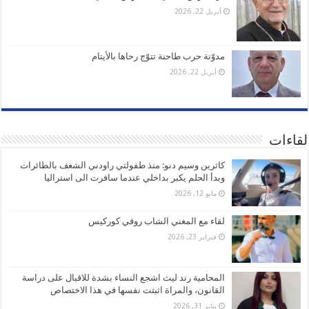
أبريل 22, 2026
مدوّنة حرب طاحنة تتوّج رحاها بالأيتام
أبريل 22, 2026
لقاءات
كاثرين وسيم دنو: منذ طفولتي راودني الشغف بالطائرات
وبدأ الحلم يكبر بداخلي عندما سافرت الى استراليا
مايو 12, 2026
لقاء مع المغني الشاب روفي كوركيس
فبراير 23, 2026
المحامية رند ليث اشجع النساء بشدة للاقبال على دراسة
القانون، والمراة اثبتت نفسها في هذا الاختصاص
يناير 31, 2026