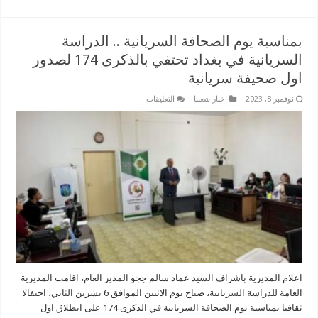
بمناسبة يوم الصحافة السريانية .. الدراسة
السريانية في بغداد تحتفي بالذكرى 174 لصدور
اول صحيفة سريانية
على
نوفمبر 8, 2023
اخبار شعبنا
التعليقات
بمناسبة
يوم
الصحافة
السريانية
..
الدراسة
السريانية
في
بغداد
تحتفي
بالذكرى
174
لصدور
اول
صحيفة
سريانية
مغلقة
اعلام المديرية باشراف السيد عماد سالم ججو المدير العام، اقامت المديرية
العامة للدراسة السريانية، صباح يوم الاثنين الموافق 6 تشرين الثاني، احتفالا
ثقافيا بمناسبة يوم الصحافة السريانية في الذكرى 174 على انطلاق اول