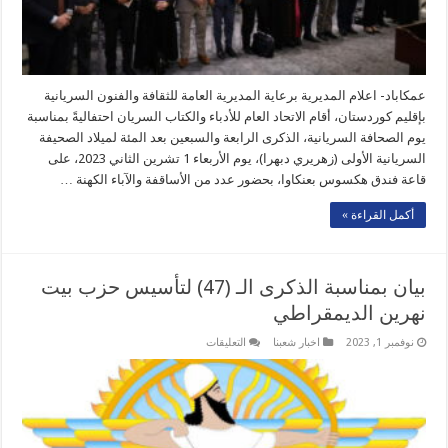
بمناسبة
يوم
الصحافة
السريانية
مغلقة
عمكاباد- اعلام المديرية برعاية المديرية العامة للثقافة والفنون السريانية
بإقليم كوردستان، أقام الاتحاد العام للأدباء والكتاب السريان احتفاليةً بمناسبة
يوم الصحافة السريانية، الذكرى الرابعة والسبعين بعد المئة لميلاد الصحيفة
السريانية الأولى (زهريري دبهرا)، يوم الأربعاء 1 تشرين الثاني 2023، على
قاعة فندق هكسوس بعنكاوا، بحضور عدد من الأساقفة والآباء الكهنة …
أكمل القراءة »
بيان بمناسبة الذكرى الـ (47) لتأسيس حزب بيت
نهرين الديمقراطي
على
نوفمبر 1, 2023
اخبار شعبنا
التعليقات
بيان
بمناسبة
الذكرى
الـ
(47)
لتأسيس
حزب
بيت