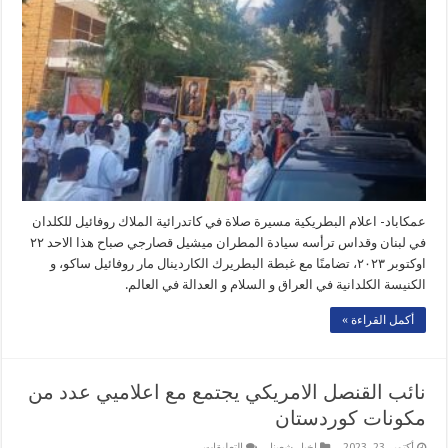
في
كاتدرائية
الملاك
روفائيل
للكلدان
في
لبنان
مغلقة
عمكاباد- اعلام البطريكية مسيرة صلاة في كاتدرائية الملاك روفائيل للكلدان
في لبنان وقداس ترأسه سيادة المطران ميشيل قصارجي صباح هذا الاحد ٢٢
اوكتوبر ٢٠٢٣، تضامنًا مع غبطة البطريرك الكاردينال مار روفائيل ساكو، و
الكنيسة الكلدانية في العراق و السلام و العدالة في العالم.
أكمل القراءة »
نائب القنصل الامريكي يجتمع مع اعلاميي عدد من
مكونات كوردستان
على
أكتوبر 23, 2023
اخبار شعبنا
التعليقات