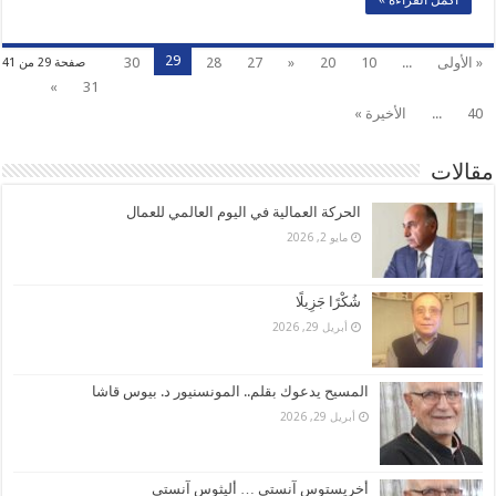
29
« الأولى
...
10
20
«
27
28
30
صفحة 29 من 41
»
31
40
...
الأخيرة »
مقالات
الحركة العمالية في اليوم العالمي للعمال
مايو 2, 2026
شُكْرًا جَزِيلًا
أبريل 29, 2026
المسيح يدعوك بقلم.. المونسنيور د. بيوس قاشا
أبريل 29, 2026
أخريستوس آنستي … أليثوس آنستي