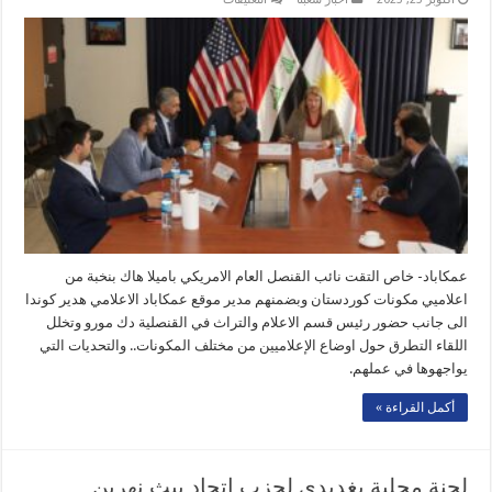
نائب
القنصل
الامريكي
يجتمع
مع
اعلاميي
عدد
من
مكونات
كوردستان
مغلقة
عمكاباد- خاص التقت نائب القنصل العام الامريكي باميلا هاك بنخبة من
اعلاميي مكونات كوردستان وبضمنهم مدير موقع عمكاباد الاعلامي هدير كوندا
الى جانب حضور رئيس قسم الاعلام والتراث في القنصلية دك مورو وتخلل
اللقاء التطرق حول اوضاع الإعلاميين من مختلف المكونات.. والتحديات التي
يواجهوها في عملهم.
أكمل القراءة »
لجنة محلية بغديدي لحزب اتحاد بيث نهرين