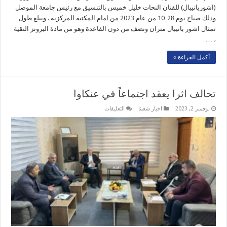
(اشوربانيبال) للفنان النحات خليل خميس بالتنسيق مع رئيس جامعة الموصل
وذلك صباح يوم 28_10 من عام 2023 من امام المكتبة المركزية . ويبلغ طول
تمثال اشور بانيبال متران ونصف من دون القاعدة وهو من مادة البرونز النقية
، …
أكمل القراءة »
تحالف اثرا يعقد اجتماعاً في عنكاوا
على
نوفمبر 2, 2023
اخبار شعبنا
التعليقات
تحالف
اثرا
يعقد
اجتماعاً
في
عنكاوا
مغلقة