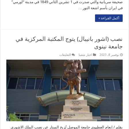
صحيفة سريانية والتي صدرت في 1 تشرين الثاني 1849 في مدينة “اورمي”
في ايران بأسم اشعة النور …
أكمل القراءة »
نصب (اشور بانيبال) يتوج المكتبة المركزية في
جامعة نينوى
على
نوفمبر 8, 2023
اخبار شعبنا
التعليقات
نصب
(اشور
بانيبال)
يتوج
المكتبة
المركزية
في
جامعة
نينوى
مغلقة
بقلم / إنعام العطيوي جامعة الموصل تُزيح الستار عن نصب الملك الاشوري