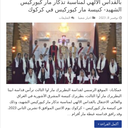
بالقداس الالهي ‏لمناسبة تذكار مار كيوركيس
الشهيد- كنيسة مار كيوركيس في كركوك ‏
على
نوفمبر 8, 2023
اخبار شعبنا
التعليقات
قداسة
البطريرك
مار
آوا
الثالث
يترأس
الاحتفال
بالقداس
الالهي
‏لمناسبة
تذكار
مار
كيوركيس
الشهيد-
كنيسة
مار
كيوركيس
في
عمكاباد- الموقع الرسمي لقداسة البطريرك مار اوا الثالث ترأس قداسة ابينا
كركوك
البطريرك مار آوا الثالث، بطريرك كنيسة المشرق الآشورية في العراق
مغلقة
والعالم، الاحتفال بالقداس الالهي لمناسبة تذكار مار كيوركيس الشهيد، وذلك
في كنيسة مار كيوركيس – كركوك يوم الاثنين الموافق 6 تشرين الثاني 2023.
وقد رافق قداسته غبطة مار أفرام …
أكمل القراءة »