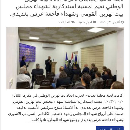
الوطني تقيم امسية استذكارية لشهداء مجلس
بيث نهرين القومي وشهداء فاجعة عرس بغديدى.
على
أكتوبر 21, 2023
اخبار شعبنا
التعليقات
لجنة
محلية
بغديدي
لحزب
اتحاد
بيث
نهرين
الوطني
تقيم
امسية
استذكارية
لشهداء
مجلس
بيث
نهرين
القومي
وشهداء
فاجعة
عرس
أقامت لجنة محلية بغديدى لحزب اتحاد بث نهرين الوطني في مقرها الثلاثاء
بغديدى.
٢٠-١٠-٢٠٢٣ امسية استذكارية بمناسبة شهداء مجلس بيث نهرين القومي
مغلقة
وشهداء فاجعة عرس بغديدى. بدأ الاستاذ صلاح سركيس الأُمسية بدقيقة
صمت على أرواح شهداء المجلس وشهداء شعبنا الكلداني السرياني الآشوري
وشهداء فاجعة عرس بغديدى وجميع شهداء الوطن، تلتها كلمة …
أكمل القراءة »