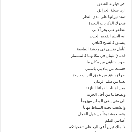
في قيلولة الشفق
ارى شعلة الحرائق
تمتد نيرانها على مدى النظر
فتحرك الذكريات البعيدة
لتطفو على بحر آلامي
انه الحلم القديم الجديد
يتسلق كالشبح اكتافي
أتأمل نفسي في وحشة الطبيعة
قدمايَّ تثبتان في مكانهما كالمسمار
صوت يتناهى من مكان ما
حسبت من يناديني باسمي
صراخ ينبثق من عمق التراب جروح
تعبنا من ظلم الزمان
ومن اهانات لدمائنا النازفة
وتضحياتنا من أجل الحرية
الى متى يبقى الوطن مهزوماً
والشعب تحت السياط مهاناً
وقفت مشدوهاً من هول الخجل
أصابني البكم
لا املك تبريراً في الرد على تضحياتكم