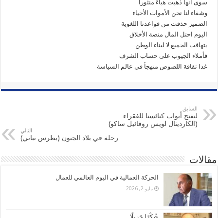
سوى انها ذهبت هباءً منثورا
وشقاء لنا نحن الأموات الأحياء
الضمير حذفت من قواعدنا اللغوية
اليوم احتل المال منصة الأخلاق
يتهافت الجميع لا لبناء الوطن
فأملاء الجيوب على حساب الشرف
غدا ثقافة اللصوص منهجاً في عالم السياسة
السابق
لنفتح أبواب كنائسنا للفقراء
(الكاردينال لويس روفائيل ساكو)
التالي
رحلة في بلاد الجنون (بطرس نباتي)
مقالات
الحركة العمالية في اليوم العالمي للعمال
مايو 2, 2026
شُكْرًا جَزِيلًا