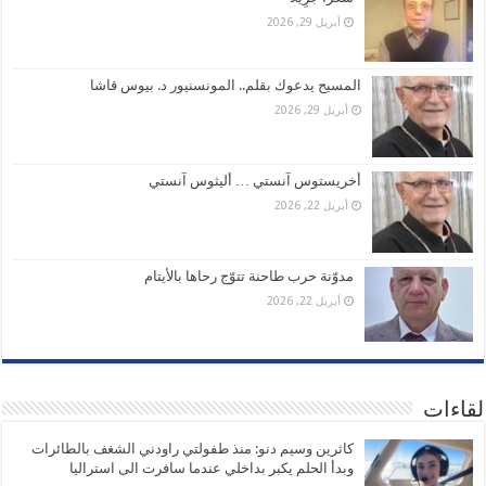
أبريل 29, 2026
المسيح يدعوك بقلم.. المونسنيور د. بيوس قاشا
أبريل 29, 2026
أخريستوس آنستي … أليثوس آنستي
أبريل 22, 2026
مدوّنة حرب طاحنة تتوّج رحاها بالأيتام
أبريل 22, 2026
لقاءات
كاثرين وسيم دنو: منذ طفولتي راودني الشغف بالطائرات
وبدأ الحلم يكبر بداخلي عندما سافرت الى استراليا