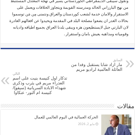
ونقول سيبقى الديمقراطي الكوردستاني يسير في نهجه المعتدل المستنبط
من نهج البارزاني الخالد ومدرسته القويمة ويتجاوز الخلافات ويعمل على
الاستقرار والامان خدمة لشعب كوردستان والعراق ونتمنى مِن مَن توسموا
بحالات الغدر ان يضعوا مصلحة البلد في المقدمة ويحيدوا عن افعالهم الغادرة
لان البارتي جبل لايستطيعون هزه ويبقى بلدنا العراق بجميع اطيافه واديانه
وقومياته ومذاهبه يعيش بامان واستقرار .
السابق
مار ازاد شابا يستقبل وفدا من
العائلة العالمية لراديو مريم
التالي
تذكار اول كنيسة بنيت على اسم
العذراء مريم في يثرب وذكرى
شهداء الابادة السريانية (سيفو)/
كنيسة ام النور- عنكاوا ‏
مقالات
الحركة العمالية في اليوم العالمي للعمال
مايو 2, 2026