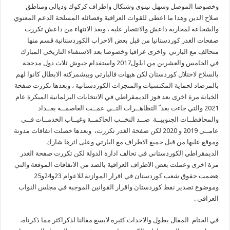
وخصوصا الموصل وسهل نينوى وشنكال واطراف كركوك وديالى ومناطق
صلاح الدين وهذا ما اعطى للقوات العراقية وفصائله المسلحة الدعم المعنوي
والشجاعة لمحاربة داعش والانتصار عليه ، وبعد الانتهاء من داعش تكررت
صفحات الغدر كوردستانيا من قبل بعض الاحزاب الكوردستانية قسم منها
متحالف مع البارتي واخرى عراقيا وخصوصا بعد الاستفتاء التاريخي المبارك
في الخامس والعشرين من ايلول2017 واستقدام جيوش ثلاث دول مدججة
بالسلاح لاحتلال كوردستان لكن هيهات فالبارتي وبيشمركته الابطال كانوا لهم
بالمرصاد لحماية المكتسبات والمنجزات الكوردستانية ، وبعدها تكررت صفحة
الخيانة مرة اخرى بعد فوز الديمقراطي في الانتخابات البرلمانية المبكرة عام
2021 والتي جاءت بعد ّ التظاهــرات التــي عمــت العاصمــة بغــداد
والمحافظــات الجنوبيــة ضــد النخــب الحاكمــة وغيــاب الخدمــات فــي
عامــي 2019 و 2020 لكن صفحة الغدر تكررت، وبعدها حصلت اتفاقات مدونة
وموقع عليها من قبل جميع الاطراف مع البارتي وعلى اثرها شارك
الديمقراطي الكوردستاني في تحالف ادارة الدولة لكن تكررت صفحة الغدر
مرة اخرى وعملت بعض الاطراف العراقية بالضد من الاتفاقات الموقعة والتي
هضمت حقوق شعب كوردستان في اقرار الموازنة للاعوام 23و24و25
وموضوع تصدير نفط كوردستان واقرار القوانين الموجبة في مجلس النواب
العراقي .
في الختام المقال يطول والاحداث كثيرة لايسع مقالنا لذكراكثر مما ذكرناه،