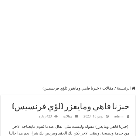
الرئيسية
/
مقالات
/
خبزنا فاهي ومايغزر (لؤي فرنسيس)
خبزنا فاهي ومايغزر (لؤي فرنسيس)
admin
يونيو 16, 2023
مقالات
423 زيارة
(خبزنا فاهي ومايغزر) مقولة وليست مثل، تقال عندما تُقدِم مايحتاجه الاخر
من خدمة ونصيحة، ويبقى الاخر يكن لك الحقد ويتربص بك شرا، نعم هذا حالنا