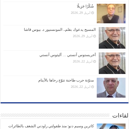
شُكْرًا جَزِيلًا
أبريل 29, 2026
المسيح يدعوك بقلم.. المونسنيور د. بيوس قاشا
أبريل 29, 2026
أخريستوس آنستي … أليثوس آنستي
أبريل 22, 2026
مدوّنة حرب طاحنة تتوّج رحاها بالأيتام
أبريل 22, 2026
لقاءات
كاثرين وسيم دنو: منذ طفولتي راودني الشغف بالطائرات