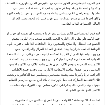
في الحزب الديمقراطي الكوردستاني مع الكثير من الذين يظهرون لنا التحالف
والاخوة والصداقة ويطعنوننا في ظهرنا بجانب اخر ، فصفحات الغدر التي
عاشها الديمقراطي الكوردستاني (والقادمة من القريب والغريب) باتت كثيرة
وكان اخرها في موضوع الموازنة التي اقرت قبل ايام لتحدد مصير العراق
المالي للسنوات الثلاثة القادمة .
لقد قدم الديمقراطي الكوردستاني للعراق ما لايستطيع ان يقدمه اي حزب او
جهة اوكتلة فلو نظرنا الى التاريخ البعيد والقديم سوف نرى البارتي يتقدم
الجميع في النضال والاصلاح والمشورة وحل الخلافات الداخلية ، فثورة ايلول
الوطنية اندلعت شرارتها بهدف تحقيق العدالة للعراق والعراقيين اجمع
وجوبهت باتفاقية الجزائر الخيانية كصفحة خيانية لضربه وعلى اثر تلك الصفحة
الخيانية اندلعت ثورة كولان المباركة والتي جوبهت بصفحة خيانية بالاسلحة
الكيمياوية المحرمة وتهجير الاف القرى وقتل مئات الالاف من الكورد الامنين
المدنيين ومن بعدها اندلعت الانتفاضة الاذارية التي وحدت جميع الاطياف
العراقية عربا وكوردا سنة وشيعة مسيحيين ومسلمين ضد الدكتاتورية ونجحت
تلك الانتفاضة المباركة في جعل كوردستان ملاذ امن لجميع معارضي النظام
حينها ، وقدم الحزب الديمقراطي الكوردستاني بهذه الثورات والانتفاضات
الاالاف المؤلفة من الشهداء .
اما بعد 2003 ومساعدة القوات الدولية للعراق للتخلص من الدكتاتورية (