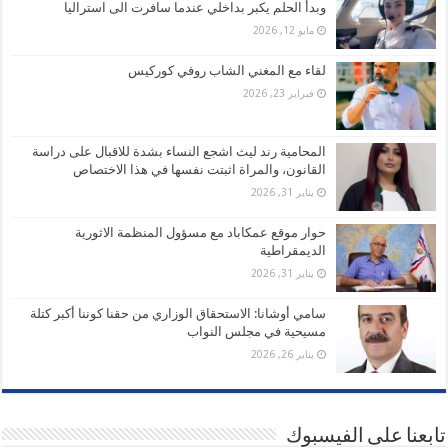
وبدأ الحلم يكبر بداخلي عندما سافرت الى استراليا
مايو 12, 2026
لقاء مع المغني الشاب روفي كوركيس
فبراير 23, 2026
المحامية رند ليث اشجع النساء بشدة للاقبال على دراسة
القانون، والمراة اثبتت نفسها في هذا الاختصاص
يناير 31, 2026
حوار موقع عمكاباد مع مسؤول المنظمة الاثورية
الديمقراطية
يناير 31, 2026
سامي أوشانا: الاستحقاق الوزاري من حقنا كوننا أكبر كتلة
مسيحية في مجلس النواب
يناير 26, 2026
تابعنا على الفيسبوك