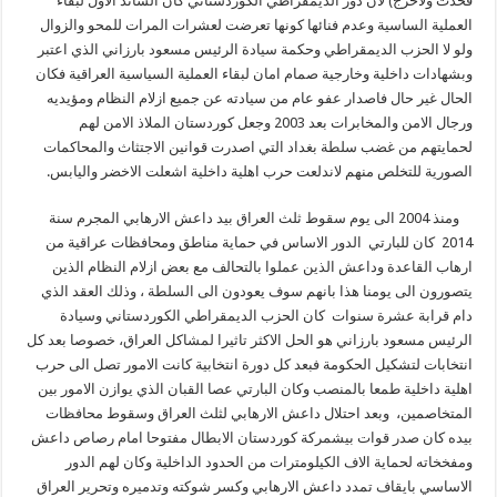
فحدث ولاحرج) لان دور الديمقراطي الكوردستاني كان الساند الاول لبقاء
العملية الساسية وعدم فنائها كونها تعرضت لعشرات المرات للمحو والزوال
ولو لا الحزب الديمقراطي وحكمة سيادة الرئيس مسعود بارزاني الذي اعتبر
وبشهادات داخلية وخارجية صمام امان لبقاء العملية السياسية العراقية فكان
الحال غير حال فاصدار عفو عام من سيادته عن جميع ازلام النظام ومؤيديه
ورجال الامن والمخابرات بعد 2003 وجعل كوردستان الملاذ الامن لهم
لحمايتهم من غضب سلطة بغداد التي اصدرت قوانين الاجتثاث والمحاكمات
الصورية للتخلص منهم لاندلعت حرب اهلية داخلية اشعلت الاخضر واليابس.
ومنذ 2004 الى يوم سقوط ثلث العراق بيد داعش الارهابي المجرم سنة
2014 كان للبارتي الدور الاساس في حماية مناطق ومحافظات عراقية من
ارهاب القاعدة وداعش الذين عملوا بالتحالف مع بعض ازلام النظام الذين
يتصورون الى يومنا هذا بانهم سوف يعودون الى السلطة ، وذلك العقد الذي
دام قرابة عشرة سنوات كان الحزب الديمقراطي الكوردستاني وسيادة
الرئيس مسعود بارزاني هو الحل الاكثر تاثيرا لمشاكل العراق، خصوصا بعد كل
انتخابات لتشكيل الحكومة فبعد كل دورة انتخابية كانت الامور تصل الى حرب
اهلية داخلية طمعا بالمنصب وكان البارتي عصا القبان الذي يوازن الامور بين
المتخاصمين، وبعد احتلال داعش الارهابي لثلث العراق وسقوط محافظات
بيده كان صدر قوات بيشمركة كوردستان الابطال مفتوحا امام رصاص داعش
ومفخخاته لحماية الاف الكيلومترات من الحدود الداخلية وكان لهم الدور
الاساسي بايقاف تمدد داعش الارهابي وكسر شوكته وتدميره وتحرير العراق