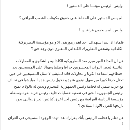
اوليس الرئيس مؤتمنا على الدستور ؟
الم ينص الدستور على الحفاظ على حقوق مكونات الشعب العراقي ؟
اوليس المسيحيون عراقيين ؟!
فلماذا اذا يتم استهداف احد اهم رموزهم، الا و هو مؤسسة البطريركية
الكلدانية وشخص البطريرك الكلداني المعنوي دون وجه حق ؟
هل ان العداء الغير مبرر ضد البطريركية الكلدانية والشكوى و المحاولات
اليائسة لبعض النواب المحسوبين جزافا وظلما وبهتانًا على المسيحيين بعد
اختطافهم لمقاعد الكوتا و محاولات قائد لمليشيا لا تمثل المسيحيين في حين
تحتل جزءا كبيرا من سهل نينوى عنوة و دخول رئيس هذه الميليشيا في تحالف
مع حزب ينتمي له فخامة رئيس الجمهورية المحترم ويدين له بالولاء، يمنح
لرئيس الجمهورية الحق في تصفية حسابات حليف رئيس حزبه بقوة وسلطة
مؤسسة الرئاسة العراقية مع رئيس احد اعرق كنائس العراق والتي يعود
تاريخها للقرن الاول الميلادي ؟
هل تعلم يا فخامة الرئيس بأنك بقرارك هذا تهدد الوجود المسيحي في العراق
؟