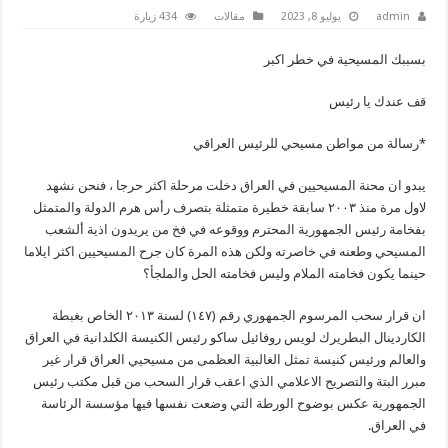
admin
يوليو 8, 2023
مقالات
434 زيارة
بسببك المسيحية في خطر اكبر
قف عندك يا رئيس
*رسالة من مواطن مسيحي للرئيس العراقي
يبدو
ان محنة المسيحيين في العراق دخلت مرحلة اكثر حرجا ، فنحن نشهد
لاول مرة منذ ٢٠٠٣ سابقة خطيرة متمثلة بتصرف رأس هرم الدولة والمتمثل
بفخامة رئيس الجمهورية المحترم ووقوعه في فخ من يريدون اذية ألشعب
المسيحي وطعنه في خاصرته ولكن هذه المرة كان جرح المسيحيين اكثر ايلاما
حينما يكون فخامته الملام وليس فخامته الحل والملجأ؟
ان قرار سحب المرسوم الجمهوري رقم (١٤٧) لسنة ٢٠١٣ الخاص بغبطة
الكاردينال البطريرك لويس روفائيل ساكو رئيس الكنيسة الكلدانية في العراق
والعالم ورئيس كنيسة تمثل الغالبية العظمى من مسيحيي العراق قرار غير
مبرر البتة والتصريح الاعلامي الذي اعقب قرار السحب من قبل مكتب رئيس
الجمهورية عكس بوضوح الورطة التي وضعت نفسها فيها مؤسسة الرئاسة
في العراق.