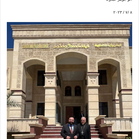
٨ /٧ / ٢٠٢٣