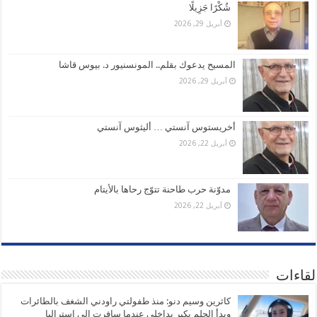
شُكْرًا جَزِيلًا
أبريل 29, 2026
المسيح يدعوك بقلم.. المونسنيور د. بيوس قاشا
أبريل 29, 2026
أخريستوس آنستي … أليثوس آنستي
أبريل 22, 2026
مدوّنة حرب طاحنة تتوّج رحاها بالأيتام
أبريل 22, 2026
لقاءات
كاثرين وسيم دنو: منذ طفولتي راودني الشغف بالطائرات
وبدأ الحلم يكبر بداخلي عندما سافرت الى استراليا