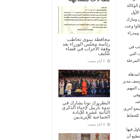
الوكالة
آثار، صباح الأحد 15 تشرين الأول
ان ومارك
اوا وعدد
 ومدراء
محافظة نينوى تخاطب
رئاسة مجلس الوزراء بعد
حّب في
وقفة الأحزاب في قضاء
تلكيف
ت التي
لمرحلة
المذهلة
 يوسف مدير
 المهم.
وفي
عه،
البطريرك نونا يشارك في
ندوة بأربيل لإحياء الذكرى
نحةٍ أخرى
الثانية عشرة للإبادة
 مليون دولار من تمويل الوكالة الأمريكية للتنمية الدولية USAID، للحفاظ
الجماعية للإيزيديين
اول فيها
تطيع أن