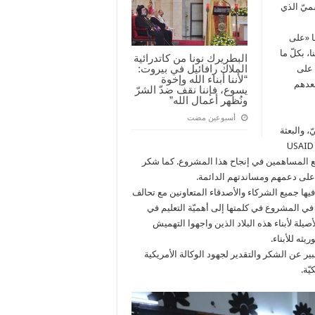
ميّ الذي
ا «على
 بكلّ ما
البطريرك نونا من كاتدرائية
الملاك رافائيل في بيروت:
 على
“لأننا أبناء الله وإخوة
لعدهم
يسوع، فإننا نقف ضدّ الشرّ
ونُظهر أعمال الله”
‏أسبوعين مضت
 والبعثة
الأمريكيّة في العراق التي تواصل عبر الوكالة الأمريكية للتنمية الدولية USAID
ميع المساهمين في إنجاح هذا المشروع. كما شكر
 على دعمهم ومساندتهم الدائمة.
ها جميع الشركاء والأصدقاء المتعاونين مع تحالف
في المشروع في كلمتها إلى أهميّة التعليم في
صيلة لأبناء هذه البلاد الذين واجهوا التهميش
ثه للأبناء.
ر عن الشكر والتقدير لجهود الوكالة الأمريكية