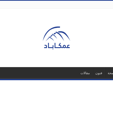
حة
فنون
مقالات