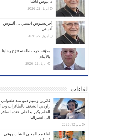
د. بيوس قاشا
أبريل 29, 2026
أخريستوس آنستي … أليثوس
آنستي
أبريل 22, 2026
مدوّنة حرب طاحنة تتوّج رحاها
بالأيتام
أبريل 22, 2026
لقاءات
كاثرين وسيم دنو: منذ طفولتي
راودني الشغف بالطائرات وبدأ
الحلم يكبر بداخلي عندما سافر
الى استراليا
مايو 12, 2026
لقاء مع المغني الشاب روفي
كوركيس