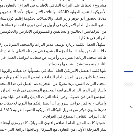
مشروع (الحفاظ على التراث الثقافي للأقليات في العراق) بالتعاون مع 
الأمريكية للتنمية الدولية USAID، وائتلاف ال
2023. بحضور آنو جوهر وزير النقل والاتصالات بحكومة إقليم كوردست
سترو القنصل العام الأمريكي في أربيل ورامي نوري قائمقام قضاء عنك
من البرلمانيين الحاليين والسابقين والمسؤولين الإداريين والحكوميين
الدوائر في عنكاوا.
استُهِلّ الحفل بكلمة برنارد يوسف مدير التراث والمتحف السرياني ر
خلاله بالحضور وأشاد بما أنجزه المشروع في مرحتله الأولى والتحديثا
طالت متحف الرتاث السرياني وأعرب عن سعادته لتواصل العمل في ا
الثانية منه مستبشرًا ببنجاحها وخدماتها.
تلتها كلمة القنصل الأمريكيّ العام أشاد في مستهلّها «بالقيادة والرؤيا 
لمضيفَينا كلدو رمزي المدير العام للثقافة والفنون السريانيّة وبرنارد
متحف التراث السرياني» معربًا عن الفخر بدعم العمل في هذا المتحف
وأشار إلى الدور الرائد الذي لعبه المجتمع المسيحي في تاريخ العراق 
المجتمع العراقيّ عمومًا، وفي إغناء التراث الدينيّ والثقافي للبلد وتنوّ
وأضاف «إنه لمن دواعي سروري أن أنضمّ إليكم هنا اليوم، للاحتفال بم
ت
قدرها
على التراث الثقافي المتنوّع في العراق».
أعقبتها كلمة المدير العام للثقافة وافنون السريانيّة كلدو رمزي أوغنا تن
ثمار المرحلة الأولى من التعاون مع الشركاء ونتائجها الرائعة التي «نس