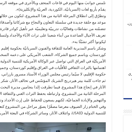
نلمس جوانبَ منها اليوم في قاعات المتحف وبالأحرى في موقعه الرس
يقدّم بأربع لغات (السريانيّة، الكوردية، العربيّة والإنكليزية)».
وتطرّق إلى انطلاق المرحلة الثانية من هذا المشروع، لنكون من خلاله
موعد مع حلقة جديدة في سلسلة التعاون والنجاح مع شركائنا وأصدقائنا،
ن،
تتضمّنه من نشاطات وفعاليّات تدريبيّة وتعليميّة عبر تأهيل كوادر قادرة
تعريف الأجيال الصاعدة من أبناء شعبنا على تراث الآباء والأجداد ولتس
ليكونوا أكثر تشبّثًا به».
وشكر باسم المديرية العامة للثقافة والفنون السريانيّة بحكومة إقليم
كوردستان، وباسم جميع الشركاء، الشعب الأمريكي على دعمه السخيّ،
اهتمامها بالتراث الثقافي للأقلّيات في العراق وإقليم كوردستان، وج
ري
حكومة الإقليم، لا سيّما رئيس مجلس الوزراء الأستاذ مسرور بارزاني،
ثم جاءت كلمة بيتر هيردريج الشريك المؤسّس في تحالف الآثار، شكر في
الآثار في إنجاح هذا المشروع. فيما تطرقت إلدا بنجامين مديرة البحث 
المرحلة الثانية من المشروع، وارتباطه بحفظ التراث الغني والثقافة الأ
والتهجير والإبادة الجماعيّة، لكنهم يسعون للحفاظ على إرث الأجداد وتوري
وفي الختام زار الضيوف معرضا مصغّرًا يصوّر مراحل من المشروع كتعبي
للتنمية الدولية USAID، وائتلاف الآثار، وسائر الشركاء في البعثة الأمريكيّة.