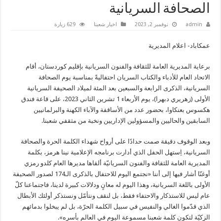
الصحافة السريانية
admin
نوفمبر 2, 2023
اخبار شعبنا
629 زيارة
عمكاباد- اعلام المديرية
برعاية المديرية العامة للثقافة والفنون السريانية بإقليم كوردستان، أقام
الاتحاد العام للأدباء والكتاب السريان احتفاليةً بمناسبة يوم الصحافة
السريانية، الذكرى الرابعة والسبعين بعد المئة لميلاد الصحيفة السريانية
الأولى (زهريري دبهرا)، يوم الأربعاء 1 تشرين الثاني 2023، على قاعة فندق
هكسوس بعنكاوا، بحضور عدد من الأساقفة والآباء الكهنة والبرلمانيين
السابقين
والحاليين والمسؤولين الإداريين ونخبة من مثقفي شعبنا.
وبعد الوقوف دقيقة صمت حدادًا على أرواح شهداء الكلمة الحرة والصحافة
السريانية، اِستهل الحفل الذي أدارت برنامجه الإعلامية نينا هرمز، بكلمة
المديرية العامة للثقافة والفنون السريانيّة ألقاها مديرها العام كلدو رمزي
أوغنّا أشار فيها إلى أننا «نجتمع اليوم للاحتفال بالذكرى الـ174 لصدور الصحيفة
الأولى باللغة السريانية، وهذا اليوم له معانٍ ودلالات كبيرة لدينا، فاجتماعنا كلّ
عام ليس للاستذكار والاحتفاء فقط، بل لنقف ونتأمّل ونستذكر أولئك الأبطال
الذي قدّموا الغالي والنفيس في سبيل الكلمة الحرّة، بل لم يبخلوا بدمائهم
الزكيّة لتكون كلمة شعبنا مسموعة اليوم في العالم بأسره».