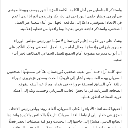
واستذكر المناضلين من أجل الكلمة الكلمة الحرّة: آشور يوسف ويوخنا موشي
في أورمي وبشار حلمي البورةجي في ديار بكر وفريدون آثورايا الذي أعدم
في الاتحاد السوفيتي. داعيًا إلى مكافحة الجهل بين أبناء شعبنا عبر العمل
الصحفي، واستذكر فاجعة عرس بغديدا وما رافقها من تغطية إعلامية.
وشدّد على دور حكومة إقليم كوردستان لا سيّما دور رئيس مجلس الوزراء
مسرور بارزاني وإفساح المجال أمام حرية العمل الصحفي. وجدّد التأكيد على
أن أبواب مديريته مفتوحة أمام الجميع للعمل الجماعي المتكاتف لخير أبناء
شعبنا.
تلتها كلمة آزاد حمه أمين نقيب صحفيي كوردستان، هنّأ في مستهلّها الصحفيين
السريان بهذه المناسبة، وأشار إلى تاريخيّة الحدث وصدور «زهريري دبهرا»
باللغة الأم، السابق لصحيفة «زوراء» في بغداد، معربًا عن أسفه لتقوقع
الصحافة السريانية في ما يخصّ الجانب السرياني وحسب، ونبّه إلى أهميّة
حرية الصحافة لتطوّر عملها.
أعقبتها كلمة اتحاد الأدباء و الكتاب السريان، ألقاها روند بولص رئيس الاتحاد،
تطرّق في خلالها إلى ارتباط اللغة السريانيّة تاريخيًّا بالكنائس والأديرة واتخاذها
الطابع الديني، مشيرًا إلى حاجتها إلى التحديث ومواكبة متطلبات العصر فضلًا
عن الترجمة لتصل إلى جمهور أوسع. مستذكرًا عددًا من الصحف والمجلات