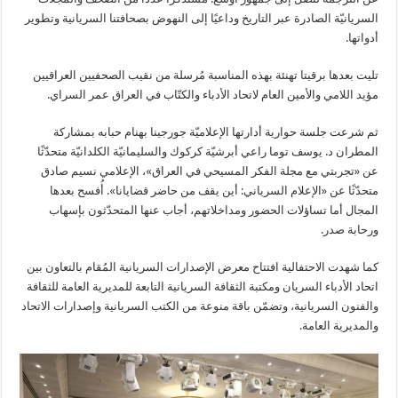
السريانيّة الصادرة عبر التاريخ وداعيًا إلى النهوض بصحافتنا السريانية وتطوير
أدواتها.
تليت بعدها برقيتا تهنئة بهذه المناسبة مُرسلة من نقيب الصحفيين العراقيين
مؤيد اللامي والأمين العام لاتحاد الأدباء والكتّاب في العراق عمر السراي.
ثم شرعت جلسة حوارية أدارتها الإعلاميّة جورجينا بهنام حبابه بمشاركة
المطران د. يوسف توما راعي أبرشيّة كركوك والسليمانيّة الكلدانيّة متحدّثًا
عن «تجربتي مع مجلة الفكر المسيحي في العراق»، الإعلامي نسيم صادق
متحدّثًا عن «الإعلام السرياني: أين يقف من حاضر قضايانا». أُفسح بعدها
المجال أما تساؤلات الحضور ومداخلاتهم، أجاب عنها المتحدّثون بإسهاب
ورحابة صدر.
كما شهدت الاحتفالية افتتاح معرض الإصدارات السريانية المُقام بالتعاون بين
اتحاد الأدباء السريان ومكتبة الثقافة السريانية التابعة للمديرية العامة للثقافة
والفنون السريانية، وتضمّن باقة منوعة من الكتب السريانية وإصدارات الاتحاد
والمديرية العامة.