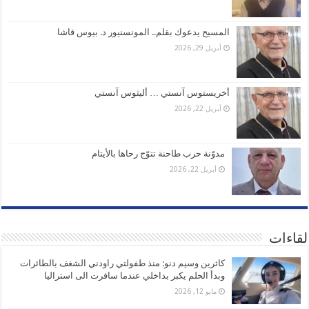
المسيح يدعوك بقلم.. المونسنيور د. بيوس قاشا
أبريل 29, 2026
أخريستوس آنستي … أليثوس آنستي
أبريل 22, 2026
مدوّنة حرب طاحنة تتوّج رحاها بالأيتام
أبريل 22, 2026
لقاءات
كاثرين وسيم دنو: منذ طفولتي راودني الشغف بالطائرات
وبدأ الحلم يكبر بداخلي عندما سافرت الى استراليا
مايو 12, 2026