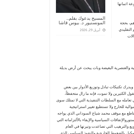
ة اثمانها
المسيح يدعوك بقلم..
المونسنيور د. بيوس قاشا
م، بحجة
 التقليدي
أبريل 29, 2026
لات
ة والعنصرية البغيضة وبات يبحث عن أرض بديلة
يدرك تكتيكات تبادل وتوزيع الأدوار بين بعض
ل الكثيرين ولا تموت، فإنه ما زال متحفظاً،
تعامله مع السلطات التنفيذية التي لا تمتلك سوى
لية للخارج ولا تستطيع تغيير استراتيجية
أن يتقاطع مع موقف محمد شياع السوداني الذي يواجه
روالإتفاقات السياسية والإيفاء بالألتزاماته التي
يع والترهيب التي تصاعدت وتيرتها في العام
كبل بالضغوط الخارجية والنفوذ السياسي الذي