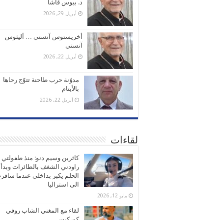
د. بيوس قاشا
أبريل 29, 2026
أخريستوس آنستي … أليثوس
آنستي
أبريل 22, 2026
مدوّنة حرب طاحنة تتوّج رحاها
بالأيتام
أبريل 22, 2026
لقاءات
كاثرين وسيم دنو: منذ طفولتي
راودني الشغف بالطائرات وبدأ
الحلم يكبر بداخلي عندما سافر
الى استراليا
مايو 12, 2026
لقاء مع المغني الشاب روفي
كوركيس