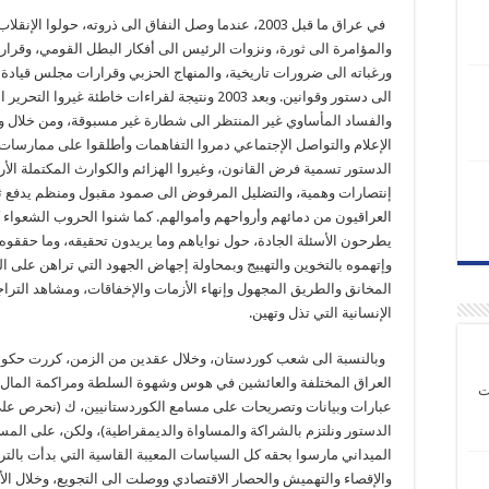
في عراق ما قبل 2003، عندما وصل النفاق الى ذروته، حولوا الإنقلاب
والمؤامرة الى ثورة، ونزوات الرئيس الى أفكار البطل القومي، وقرارا
ورغباته الى ضرورات تاريخية، والمنهاج الحزبي وقرارات مجلس قيادة 
الى دستور وقوانين. وبعد 2003 ونتيجة لقراءات خاطئة غيروا الت
والفساد المأساوي غير المنتظر الى شطارة غير مسبوقة، ومن خلال 
الإعلام والتواصل الإجتماعي دمروا التفاهمات وأطلقوا على ممارسا
الدستور تسمية فرض القانون، وغيروا الهزائم والكوارث المكتملة الأر
إنتصارات وهمية، والتضليل المرفوض الى صمود مقبول ومنظم يدفع ث
العراقيون من دمائهم وأرواحهم وأموالهم. كما شنوا الحروب الشعواء 
يطرحون الأسئلة الجادة، حول نواياهم وما يريدون تحقيقه، وما حققوه 
وإتهموه بالتخوين والتهييج وبمحاولة إجهاض الجهود التي تراهن على ا
المخانق والطريق المجهول وإنهاء الأزمات والإخفاقات، ومشاهد التراج
الإنسانية التي تذل وتهين.
وبالنسبة الى شعب كوردستان، وخلال عقدين من الزمن، كررت حكو
العراق المختلفة والعائشين في هوس وشهوة السلطة ومراكمة المال 
ت
عبارات وبيانات وتصريحات على مسامع الكوردستانيين، ك (نحرص على
الدستور ونلتزم بالشراكة والمساواة والديمقراطية)، ولكن، على الم
الميداني مارسوا بحقه كل السياسات المعيبة القاسية التي بدأت بالت
والإقصاء والتهميش والحصار الاقتصادي ووصلت الى التجويع، وخلال الأي