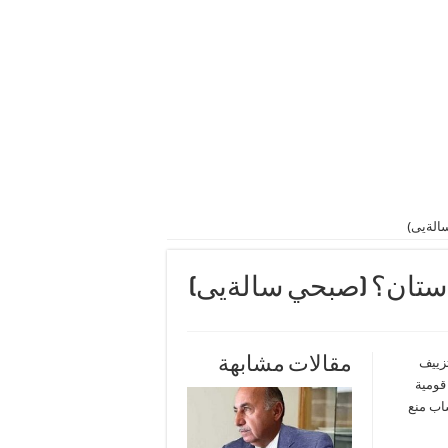
الةيى)
دستان؟ (صبحي سالةيى)
مقالات مشابهة
زييف
قومية
ساب منع