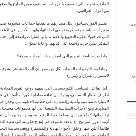
الماضية تحولت الى القصف بالدرونات المستوردة من الخارج والمدفوع
من أموال العراقيين.
يفسر الكوردستانيون بكل مشاربهم ما نفذتها جماعات مشبوهة ضده
ن،
متغيرات سياسية وعسكرية تواجهها حلفائها، ولهجة الآخرين في الاعلام
التي تعد قبولاً بفكرة التجويع والقصف، بأنها إشارات واضحة إلى إحتما
التفكير بشن حرب واسعة على كيانهم، وإجابة لسؤال:
ماذا بعد سياسة التجويع التي أسفرت عن أضرار جسيمة؟
وماذا بعد التهديدات المبطنة لكل من سبق أن ألب المشاعرالشوفيني
لاستمرار الصراع والإبتزاز؟
ري
أما الفاعل السياسي الكوردستاني الذي يتفهم دوافع القوى المعادية و
أطراف الاطار التنسيقي، ويدرك ان ثقافة معاداة الكورد متأصلة في عقو
لاعتبارات سياسية وأمنية وإقتصادية، في خطابه الدبلوماسي وحذرا في 
المناورة، ومع الأحزاب السياسية الشيعية التي لها مجموعات مسلحة موا
إرتباطاتها، كما لا يريد أن يقطع الخيط الرفيع بينه وبينها، ولا يريد 
أزمة الدور المزدوج، إذ يدفعه طموحه في إنجاح حكومته الى تنفيذ الدستو
طالما أعلن عنها، وخلق الأجواء الهادئة والمستقرة ووقف سياسة التجو
الماضي ضد الكورد من جهة، والظهور بمظهر القوي المستقبل غير الم