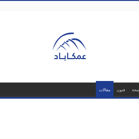
حة
فنون
مقالات