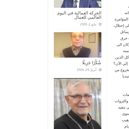
الحركة العمالية في اليوم
ته
العالمي للعمال
المؤامرة
مايو 2, 2026
حرير الى إحتلال،
وسائل
ت خرق
كان الى
منه
كل الذين
شُكْرًا جَزِيلًا
إلى الآن؟
لخروج من
أبريل 29, 2026
يديا
مات
والثروات
 تنفيذ
ستوى
رهيب
ام