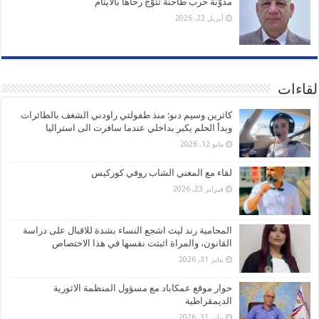
مدوّنة حرب طاحنة تتوّج رحاها بالأيتام
أبريل 22, 2026
لقاءات
كاثرين وسيم دنو: منذ طفولتي راودني الشغف بالطائرات
وبدأ الحلم يكبر بداخلي عندما سافرت الى استراليا
مايو 12, 2026
لقاء مع المغني الشاب روفي كوركيس
فبراير 23, 2026
المحامية رند ليث اشجع النساء بشدة للاقبال على دراسة
القانون، والمراة اثبتت نفسها في هذا الاختصاص
يناير 31, 2026
حوار موقع عمكاباد مع مسؤول المنظمة الاثورية
الديمقراطية
يناير 31, 2026