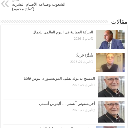
التالي
الشعوب وصناعة الأصنام البشرية
(كفاح محمود)
مقالات
الحركة العمالية في اليوم العالمي للعمال
مايو 2, 2026
شُكْرًا جَزِيلًا
أبريل 29, 2026
المسيح يدعوك بقلم.. المونسنيور د. بيوس قاشا
أبريل 29, 2026
أخريستوس آنستي … أليثوس آنستي
أبريل 22, 2026