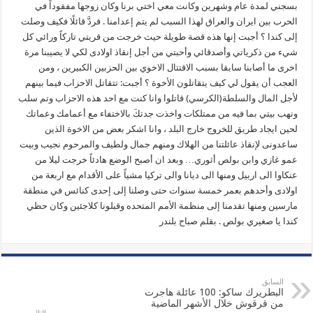
بسجني لمدة عام وشهرين وكانت معي اختي برنا وكان زوجها مفقوداً في
الحرب بين ايران والعراق لهذا السبب لم يتم إعدامنا . فردَّ قائلًا فكيف وصلت
إلى كندا ؟ أجبت إنها هذه قصة طويلة حيث خرجت من قريتي تاركاً ورائي كل
شيء من ذكرياتي وأصدقائي وأحبتي من أجل إنقاذ اولادى لكي لا يصيبنا مرة
اخرى ما أصابنا سابقا بسبب الاقتتال الاخوي بين الحزبين الكبيرين ، ومن
العجب أن يقول لي كيف يتقاتلون الأخوة ؟ أجبت: تتقاتل الاحزاب فيما بينهم
لأجل المال والسلطة(الكرسي) قاتلوا وانا كنت مع احد هذه الاحزاب وتم سلب
ونهب بيتي بما فيه من ممتلكات واخذت جدتكَ بالاختفاء مع أعمامك وعماتك
لحين ايجاد طريق للخروج خارج البلد ، وانا اشكر بعض من الاخوة الذين
ساعدونى لإنقاذ عائلتنا من الهلاك ومنهم جمال ولطيف والمرحوم نجيب وبيت
عمو غازي وابن بولص أثوري… وبعد ان أصبح الوضع هادئاً خرجت ليلا من
عنكاوا الى اربيل ومنها الى ديانا والى تركيا مشياً على الأقدام مع اربعة من
اولادى وأحدهم بعمر خمسة سنوات حتى وصلنا إلى إحدى كنائس في منطقة
مارسين ومنها تقدمنا إلى منظمة الأمم المتحده وقبلونا كلاجئين وكان حظي
كندا يا صغيري بولص . بقلم صباح بلندر
السابق
البطريرك ساكو: 100 عائلة هاجرت
من قرقوش خلال الأشهر الماضية