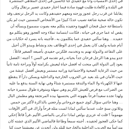
في إحدى الأمسيات وأنا مع حفيدي كنا جالسين في إحدى المقاهي المنتشرة
في البلدة و كالعادة طلبت قهوة سادة فيما اختار حفيدي عصير برتقال وكان
يقابلنا عن قرب رجل عجوز وزجته ومعهم حفيدهم وكانت يد الرجل ترتجف وقد
تكون حالة صحية شائعة تصيب عددًا كبيرًا من الأشخاص المسنين حيث لم يكن
باستطاعة حمل فنجان القهوة وحفيده يتكلم معه بصوت مسموع ويسأله أن
يقص له عما جرى في حياته ، فكانت ابتسامة تملاء وجه العجوز وهو يتكلم مع
حفيده… وهنا سألني حفيدي عما يتكلمون به ، فأجبته بانه يسرد له حكايات من
أيام شبابه وكيف كان يعمل في إحدى الوظائف بجد ونشاط ويبدو الآن أحيل
على التقاعد والدولة تهتم به وتخدمه، فلكزني حفيدي بأصبعه الصغير قائلاً :
جدو يبدو هذا الرجل فرحان جداً بحياته رغم تقدمه في السن ؟ أجبته : الفضل
يعود إلى الدولة التي منحت له افضل حياة ليعيش بكرامته أولاً وبراحة تامة ثانياً
من حيث الرعاية الصحية والاجتماعية وراتبه مستمر ويعيش أفضل عيشة من
حيث الأمان في بلد بعيد عن الحروب الخارجية والداخلية ويسكن داراً لا ينقطع
عنها لا الكهرباء ولا الماء والتدفة مستمرة شتاءً وفي نهاية السنة يدفع ما عليه
من الضرائب مع فرص للعيش الكريم وهي سهلة ومتوفرة طوال مسيرة حياته
ولهذا تجده سعيداً فرحاً بقهوته التي يحتسيها بيده المرتجفة وهو مطمئن البال
… وهنا جائني سؤال كوى جميع جروحاتي وأرجعني بالذاكرة لأكثر من خمس
وثلاثون سنةٍ خلت عندما سألني لماذا لست مثله فرحاً وأراك في أكثر الأوقات
مهموماً ؟ قلت له عزيزي بولص لماذا تذكرنى بالماضى الأليم ،فردَّ قائلاً إحكي
كما حكى العجوز لحفيده . أجبته سمعاً وطاعةً فالماضي الأليم الذي عشته كان
متزامناً مع الحروب الداخلية والخارجية للبلد ولن أتحدث عن معيشتنا حيث كنا