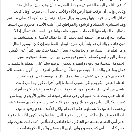
كباقي الناس البسطاء نعيش مع خط الفقر منذ أن وعيت إن لم أقل منذ
ولادتي وإلى أن تركت فيها أرض الآباء والأجداد بعد أن عاصرت أوقاتاً كانت
تقاتل الأحزاب فيما بينها وبقي ولا يزال صراع الإنسان مع أخيه الإنسان مستمر
وقد استشرى الفساد والرشوة والمواطن في أغلب الأحيان محروم من ابسط
متطلبات الحياة منها الخدمات بصورة عامة واما عن الصحة فلا تسأل إذا لا
سامح الله إن مرضِ أحدهم فقد يخسر كل ما يملك للأطباء والمستشفيات
دون فائدة وبالتالي قد يلجأ إلى خارج الوطن للمعالجة إن كان ميسور الحال
واما العلْم في المدارس والجامعات لا تسأل عنهما حيث تغير كثيراً عن الأمس
ومعلم اليوم ليس كمعلم الأمس فهو محرومين من أبسط حقوقهم بعجز
الحكومة المحلية من دفع رواتبهم وإنعكس الوضع سلباً على المعلم والتلميذ…
فقال وما عن والدك ؟ أجبت من حقكَّ أن تسألني لتعرف من أكون بالنسبة لكَ،
يا صغيري كان والدي عامل بسيط يعمل بكل ما بوسعه لكى يؤمن لأفراد
العائلة العيش الكريم ولكن بسبب انتماءنا إلى أحزاب كوردية التي كانت
تناضل من أجل نيل حقوقها من الحكومة المركزية فتم إعدام أكثرية أفراد
العائله حتى بنت عمك سوران وهي طفلة رضيعة لم تتجاوز الأربعون يوما من
عمرها وكذلك إثنان من عماتكَ وهن بعمر ثلاثه عشر سنه والآخرى سبعة عشر
وبحسب القانون لا يشملهم حكم الاعدام ولكن للأسف لعدم وجود قانون
العدالة فيحق لكل حاكم أن يقرر العقوبة التي يشاؤها وقد يكون الآمر بالعقوبة
مدير أمن النظام نفسه هو الحاكم . هنا قاطعني ليسألني : كيف انت نجوت ولم
تعدم ؟ أجبته بأني كنت متزوج ولي داري المستقل ولكن الحكومة أمرت