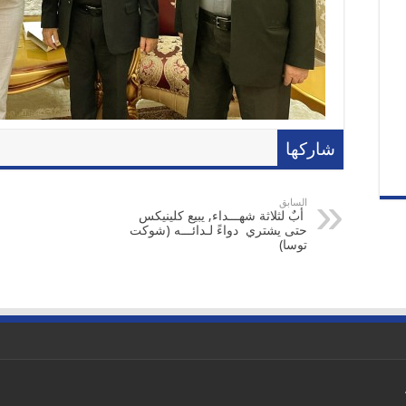
شاركها
السابق
أبٌ لثلاثة شهـــداء, يبيع كلينيكس
حتى يشتري دواءً لـدائـــه (شوكت
توسا)