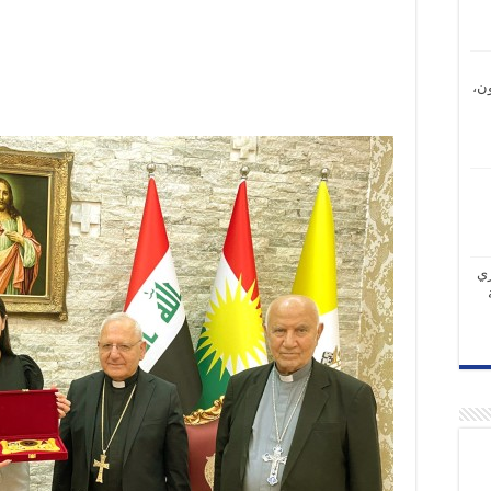
ن،
ري