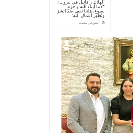
الملاك رافائيل في بيروت:
“لأننا أبناء الله وإخوة
يسوع، فإننا نقف ضدّ الشرّ
ونُظهر أعمال الله”
‏أسبوعين مضت