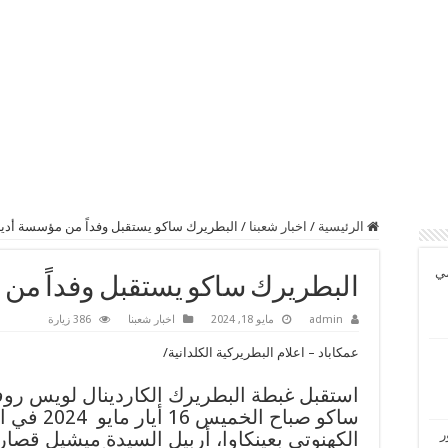
الرئيسية
/
اخبار شعبنا
/
البطريرك ساكو يستقبل وفداً من مؤسسة أدي
مي
البطريرك ساكو يستقبل وفداً من
admin
مايو 18, 2024
اخبار شعبنا
386 زيارة
عمكاباد – اعلام البطريركية الكلدانية/
استقبل غبطة البطريرك الكاردينال لويس روف
ساكو صباح الخميس 16 أيار 
الكهنوتي بعينكاوا، أربيل السيدة ميشيل قصا
ر