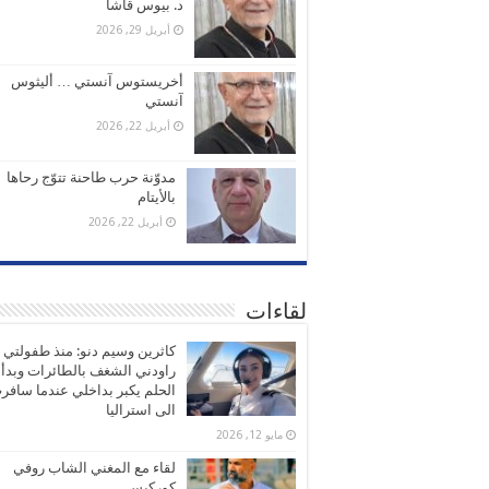
د. بيوس قاشا
أبريل 29, 2026
أخريستوس آنستي … أليثوس
آنستي
أبريل 22, 2026
مدوّنة حرب طاحنة تتوّج رحاها
بالأيتام
أبريل 22, 2026
لقاءات
كاثرين وسيم دنو: منذ طفولتي
راودني الشغف بالطائرات وبدأ
الحلم يكبر بداخلي عندما سافر
الى استراليا
مايو 12, 2026
لقاء مع المغني الشاب روفي
كوركيس