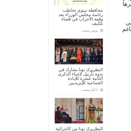
رها
محافظة نينوى تخاطب
رئاسة مجلس الوزراء بعد
وقفة الأحزاب في قضاء
لى
تلكيف
اغم
‏يومين مضت
البطريرك نونا يشارك في
ندوة بأربيل لإحياء الذكرى
الثانية عشرة للإبادة
الجماعية للإيزيديين
البطريرك نونا من كاتدرائية