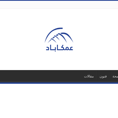
حة
فنون
مقالات