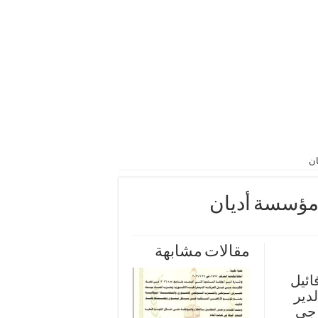
ان
 مؤسسة أديان
مقالات مشابهة
ائيل
مايو 2024 في الدير
رجي