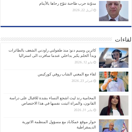
مدوّنة حرب طاحنة تتوّج رحاها بالأيتام
أبريل 22, 2026
لقاءات
كاثرين وسيم دنو: منذ طفولتي راودني الشغف بالطائرات
وبدأ الحلم يكبر بداخلي عندما سافرت الى استراليا
مايو 12, 2026
لقاء مع المغني الشاب روفي كوركيس
فبراير 23, 2026
المحامية رند ليث اشجع النساء بشدة للاقبال على دراسة
القانون، والمراة اثبتت نفسها في هذا الاختصاص
يناير 31, 2026
حوار موقع عمكاباد مع مسؤول المنظمة الاثورية
الديمقراطية