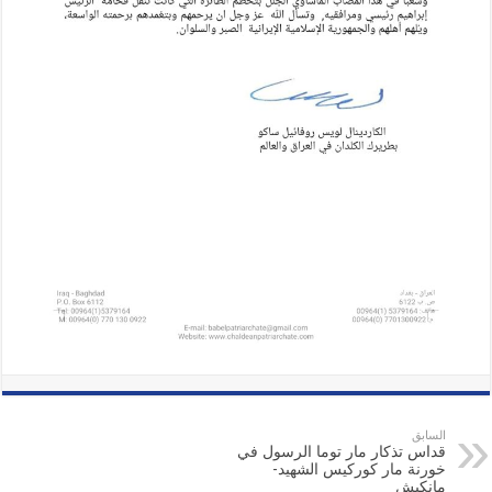
السابق
قداس تذكار مار توما الرسول في
خورنة مار كوركيس الشهيد-
مانكيش