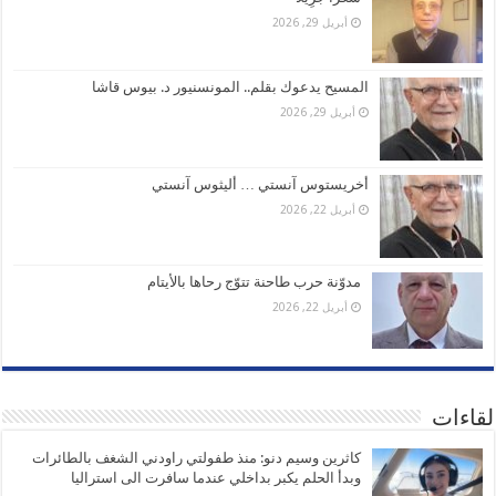
أبريل 29, 2026
المسيح يدعوك بقلم.. المونسنيور د. بيوس قاشا
أبريل 29, 2026
أخريستوس آنستي … أليثوس آنستي
أبريل 22, 2026
مدوّنة حرب طاحنة تتوّج رحاها بالأيتام
أبريل 22, 2026
لقاءات
كاثرين وسيم دنو: منذ طفولتي راودني الشغف بالطائرات
وبدأ الحلم يكبر بداخلي عندما سافرت الى استراليا