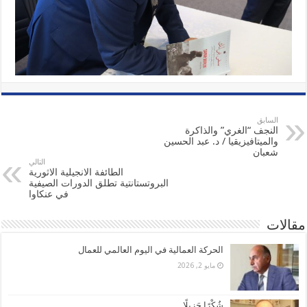
السابق
النجف “الغري” والذاكرة
والميتافيزيقيا / د. عبد الحسين
شعبان
التالي
الطائفة الانجيلية الاثورية
البروتستانتية تطلق الدورات الصيفية
في عنكاوا
مقالات
الحركة العمالية في اليوم العالمي للعمال
مايو 2, 2026
شُكْرًا جَزِيلًا