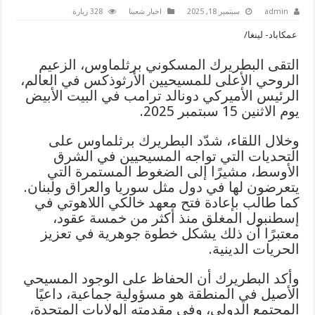
admin
سبتمبر 18, 2025
اخبار شعبنا
328 زيارة
عمكاباد- لينغا/
التقى البطريرك المسكوني برثلماوس، الزعيم
الروحي الأعلى للمسيحيين الأرثوذكس في العالم،
الرئيس الأميركي دونالد ترامب في البيت الأبيض
يوم الاثنين 15 سبتمبر 2025.
وخلال اللقاء، شدّد البطريرك برثلماوس على
التحديات التي تواجه المسيحيين في الشرق
الأوسط، مشيرًا إلى الضغوط المستمرة التي
يتعرضون لها في دول مثل سوريا والعراق ولبنان.
كما طالب بإعادة فتح معهد خالكي اللاهوتي في
إسطنبول المغلق منذ أكثر من خمسة عقود،
معتبرًا أن ذلك يشكل خطوة جوهرية في تعزيز
الحريات الدينية.
وأكد البطريرك أن الحفاظ على الوجود المسيحي
الأصيل في المنطقة هو مسؤولية جماعية، داعيًا
المجتمع الدولي، وفي مقدمته الولايات المتحدة،