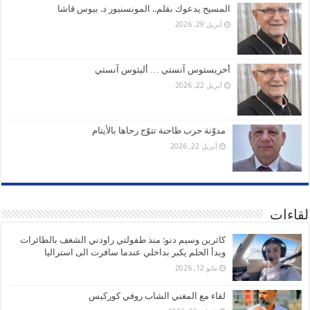
المسيح يدعوك بقلم.. المونسنيور د. بيوس قاشا
أبريل 29, 2026
أخريستوس آنستي … أليثوس آنستي
أبريل 22, 2026
مدوّنة حرب طاحنة تتوّج رحاها بالأيتام
أبريل 22, 2026
لقاءات
كاثرين وسيم دنو: منذ طفولتي راودني الشغف بالطائرات
وبدأ الحلم يكبر بداخلي عندما سافرت الى استراليا
مايو 12, 2026
لقاء مع المغني الشاب روفي كوركيس