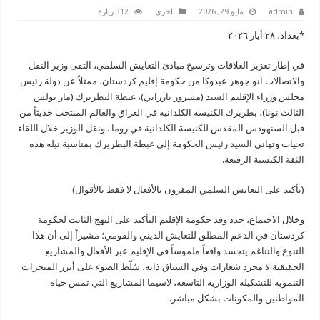
admin
مايو 29, 2026
اخرى
312 زيارة
*بغداد، ٢٨ أيار ٢٠٢٦
في إطار تعزيز العلاقات وترسيخ مبادئ التعايش السلمي، التقى وزير النقل
والاتصالات آنو جوهر عبدوكا من حكومة إقليم كردستان، ممثلاً عن دولة رئيس
مجلس وزراء الإقليم السيد (مسرور بارزاني)، غبطة البطريرك (مار بولس
الثالث نونا)، بطريرك الكنيسة الكلدانية في العراق والعالم المنتخب حديثاً من
قبل السنهودس المقدس للكنيسة الكلدانية في روما . ونقل الوزير خلال اللقاء
تحيات وتهاني السيد رئيس الحكومة إلى غبطة البطريرك بمناسبة نيله هذه
الثقة الكنسية الرفيعة.
(تأكيد على التعايش السلمي المقرون بالأفعال لا فقط بالأقوال)
وخلال الاجتماع، جدد وفد حكومة الإقليم التأكيد على النهج الثابت لحكومة
كردستان في الدعم المطلق للتعايش الديني والقومي؛ مشيراً إلى أن هذا
التنوع والتناغم يتجسد واقعاً ملموساً في الإقليم عبر الأفعال والمشاريع
الحقيقية لا مجرد شعارات وفي السياق ذاته، سُلّط الضوء على أبرز المنجزات
التنموية للتشكيلة الوزارية التاسعة، لاسيما المشاريع التي تمس حياة
المواطنين والمكونات بشكل مباشر.