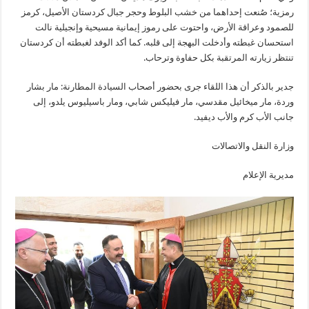
رمزية؛ صُنعت إحداهما من خشب البلوط وحجر جبال كردستان الأصيل، كرمز
للصمود وعراقة الأرض، واحتوت على رموز إيمانية مسيحية وإنجيلية نالت
استحسان غبطته وأدخلت البهجة إلى قلبه. كما أكد الوفد لغبطته أن كردستان
تنتظر زيارته المرتقبة بكل حفاوة وترحاب.
جدير بالذكر أن هذا اللقاء جرى بحضور أصحاب السيادة المطارنة: مار بشار
وردة، مار ميخائيل مقدسي، مار فيليكس شابي، ومار باسيليوس يلدو، إلى
جانب الأب كرم والأب ديفيد.
وزارة النقل والاتصالات
مديرية الإعلام