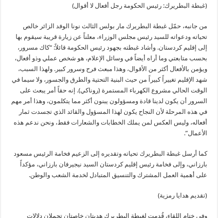
(غبطة البطريرك: رئيس الحكومة رجل أفعال لا أقوال)
من جانبه، حمّل غبطة البطريرك مار بولس الثالث نونا الوفد الزائر خالص
تحياته ودعواته للسيد رئيس مجلس الوزراء، معلناً عن زيارة قريبة سيقوم بها
إلى إقليم كردستان. وأشاد غبطته بجهود رئيس الحكومة قائلاً: “كاك مسرور،
بحسب متابعتي وما أراه أيضاً في وسائل الإعلام، هو شخص عملي وذو أفعال،
ويؤمن بالأفعال أكثر من الأقوال، وهذا مبعث فرح وسرور كبير. ولهذا السبب،
شهد الإقليم تغييراً كبيراً من حيث البنية التحتية والطرق والجسور، ولا سيما في
الوقت الحالي مشروع الكهرباء المستمرة (روناكي). إنه حقاً أمر يبعث على
السرور أن يكون لدينا قادة ومسؤولون يبنون أكثر مما يتكلمون، وهذا أمر مهم
في هذه المرحلة لأن النجاح يكون لهذا المسؤول والقائد الذي تجسدت ثمار
أفعاله، وليس العكس لمن يملك الخطابات والشعارات فقط، ونحن ندعم هذه
الأعمال”.
كما أرسل غبطة البطريرك تحياته وتقديره إلى الزعيم فخامة الرئيس مسعود
بارزاني، وإلى فخامة رئيس إقليم كردستان السيد نيجيرفان بارزاني، مؤكداً
على أهمية العمل المشترك والتنسيق المتبادل لخدمة الشعب والوطن.
(تقديم هدايا رمزية)
وفي ختام اللقاء، قُدمت لغبطة البطريرك هديتان خاصتان تحملان دلالات