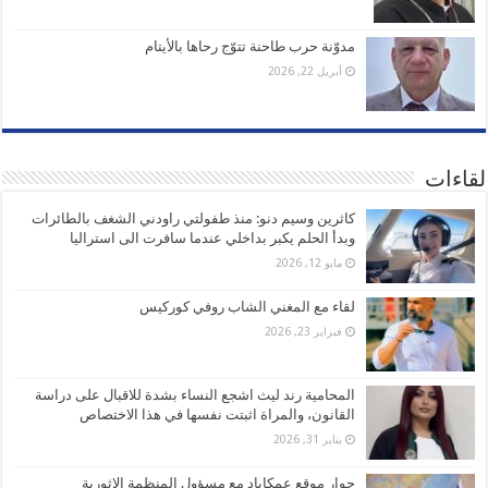
مدوّنة حرب طاحنة تتوّج رحاها بالأيتام
أبريل 22, 2026
لقاءات
كاثرين وسيم دنو: منذ طفولتي راودني الشغف بالطائرات
وبدأ الحلم يكبر بداخلي عندما سافرت الى استراليا
مايو 12, 2026
لقاء مع المغني الشاب روفي كوركيس
فبراير 23, 2026
المحامية رند ليث اشجع النساء بشدة للاقبال على دراسة
القانون، والمراة اثبتت نفسها في هذا الاختصاص
يناير 31, 2026
حوار موقع عمكاباد مع مسؤول المنظمة الاثورية