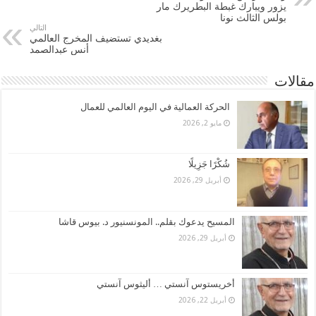
يزور ويبارك غبطة البطريرك مار
بولس الثالث نونا
التالي
بغديدي تستضيف المخرج العالمي
أنس عبدالصمد
مقالات
الحركة العمالية في اليوم العالمي للعمال
مايو 2, 2026
شُكْرًا جَزِيلًا
أبريل 29, 2026
المسيح يدعوك بقلم.. المونسنيور د. بيوس قاشا
أبريل 29, 2026
أخريستوس آنستي … أليثوس آنستي
أبريل 22, 2026