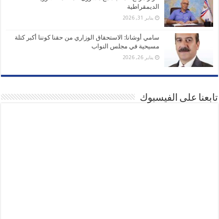
الديمقراطية
يناير 31, 2026
سامي أوشانا: الاستحقاق الوزاري من حقنا كوننا أكبر كتلة
مسيحية في مجلس النواب
يناير 26, 2026
تابعنا على الفيسبوك