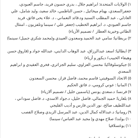
١) الولايات المتحدة: ابراهيم جلال ، بدري حسون فريد، جاسم العبودي،
جعفرالسعدي، بهنام ميخائيل ، حسن الناظمي، خالد سعيد، وليد شامل، علي
العادلي ، عبد المطلب السنيد ود.قائد النعماني ، د. علاء يحى فائق، فريد
جاسم العبودي، د. ابراهيم الخطيب (جعفر علي / سينما وتلفزيون ، امتثال
الطائي وخيرية العطار / تصميم الأزياء)
٢) بريطانيا: سامي عبد الحميد وسعدون العبيدي و(محمد شكري جميل/ سينما)
٣) ايطاليا: اسعد عبدالرزاق، عبد الوهاب الدايني، عبدالله جواد و (فاروق حسن
وهيفاء الحبيب/ ديكور و أزياء)
٤) جيكوسلوفاكيا: محسن العزاوي، سليم الجزائري، فخري العقيدي و ابراهيم
السعدي
٥) الاتحاد السوفيتي: قاسم محمد، فاضل قزاز، محسن السعدون
٦) المانيا : عوني كرومي، د. فائق الحكيم
٧) فرنسا: د.سعدي يونس (ياسمين خليل / تصميم ألازياء)
٨) بلغاريا: حميد الجمالي، فاضل خليل، د.جواد الاسدي، د. فاضل سوداني ،
عبداللطيف صالح، نور الدين فارس و أديب القليجي
٩) رومانيا: د.عبدالاله كمال الدين، عبد المرسل الزيدي وصلاح القصب
١٠) بولندا: صلاح مهدي و( مجيد عبد العباس/ سينما)
١١) يوغسلافيا