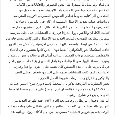
في لبنان وفرنسا ، فأعتمدوا على بعض النصوص والحكايات من الكتاب
المقدس ، ثم ترجموا بعض المسرحيات الاوربية. بعدها توجه جيل من
المثقفين الى كتابة نصوصاً تحاكي النصوص المسرحية الاوربية المترجمة ،
وتواصلت عملية تقديم الاعمال التمثيلية ان كان في الكنائس او صالات
المدارس، وعندما وصلت التجربة الى بغداد أوائل القرن العشرين ، مارست
كنيستا الكلدان واللاتين دورا مشرفا في رعاية التمثيليات، ثم دخلت مدرسة
شماش للطائفة اليهودية وقدمت العديد من الاعمال والتي كانت مستوحاة من
الكتاب المقدس ايضا ، وانضمت اليها المدارس الارمنية ايضاً ، كل هذه الجهود
جاءت استكمالاً لدور الحكواتي (القصاخون) الذين كانوا ينتشرون في الاحياء
والمقاهي الشعبية، برواية القصص التراثية أمثال الزير سالم وعنتر ابن شداد
وغيرها، مضافا اليها بعض المبالغات وعوامل التشويق بغية جلب جمهور اكثر
في كل مرة، على ان هذه القصص كان تعتمد على (الفرد الواحد) وقدرته
الابداعية ، فيما كانت التمثيليات تعتمد على اكثر من شخص وعلى النص
والديكور والاخراج ومستلزمات شروط العمل الاخرى .
بعض المعلومات التأريخية تذكر بأن شخصاً بإسم (نوري فتاح) أسس جماعة
سنة ١٩١٩ وقدمت مسرحية (النعمان ابن المنذر) على مسرح سينما اولومبيا
الذي كان يقع في شارع الرشيد.
أما بعد الاحتلال البريطاني وخاصة بعد العام ١٩٢١، فقد ظهرت العديد من
النوادي والجمعيات التي كانت ذات طابع اجتماعي وثقافي عام، وقامت بذات
الوقت بتقديم عروض (تمثيلية / مسرحية) من اجل اذكاء الروح الوطنية ضد