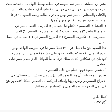
يعتبر من المعاهد المسرحية المهمة في منطقة وسط الولايات المتحدة، حيث
تخرج من بين جدرانه وعلى مدى حوالي ١٠٠ عام، آلاف الاساتذة والفنانين
والكتاب والممثلين المسرحيين ومن كل دول العالم. ويضم المعهد ١٥ فرعا
يمنح الخريجين شهادة البكالوريوس وأهمها :
١) التمثبل٢) التصميم ٣) تكنلوجيا التصميم ٤) الانارة ٥) النقد المسرحي ٦)
تصميم المناظر ٧) هندسة الصوت ٨) إدارة المسرح ـ الستيج ـ ٩) الفن
المسرحي ١٠) تكنلوجيا المسرح ١١) الاخراج المسرحي ١٢) القيادة في العمل
الفني .
هذا المعهد ينتج ما لا يقل عن (٢٠) عملاً مسرحيا في الموسم الواحد، وهو
يقدم الاعمال الكلاسيكية والحديثة من على خشبة ( كودمان ثياتير ـ مسرح
كودمان في شيكاغو)، كذلك يملك فرعاً خاصاً للعوائل الذي يقدم مسرحيات
الاطفل.
أما شعار المعهد فهو: التعلم من خلال التطبيق .
وجدير بالملاحظة، بأن هذا المعهد كان يدرّس مدرسة (ستانسلافسكي) في
الاخراج المسرحي ولكن برؤيا وإضافة امريكية مما انعكس بشكل لافت وواضح
في عمل المخرج جاسم العبودي و الاستاذ بهنام ميخائيل .
كمال يلدو
آذار ٢٠٢٣