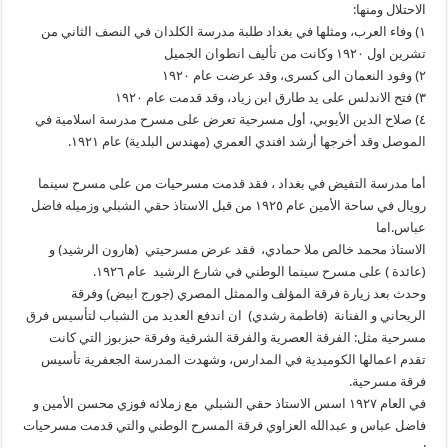
الاحتلال ومنها:
١) وفاء العرب، ومثلها في بغداد طلبة مدرسة الكلدان في النصف الثاني من
تشرين اول ١٩٢٠ وكانت من تأليف انطوان الجميل
٢) وفود النعمان الى كسرى، وقد عرضت عام ١٩٢٠
٣) فتح الاندلس على يد طارق ابن زياد، وقد قدمت عام ١٩٢٠
٤) صلاح الدين الأيوبي، أول مسرحية تعرض على مسرح مدرسة اسلامية في
الموصل وقد أخرجها أرشد افندي العمري (مهندس البلدية) عام ١٩٢١.
أما مدرسة التفيض في بغداد ، فقد قدمت مسرحيات من على مسرح سينما
رويال في ساحة الأمين عام ١٩٢٥ من قبل الاستاذ حقي الشبلي وزميله فاضل
عباس.اما
الاستاذ محمد خالص ملا حمادي، فقد عرض مسرحيتي (هارون الرشيد) و
(عائدة ) على مسرح سينما الوطني في شارع الرشيد عام ١٩٢٦.
وحدث بعد زيارة فرقة المؤلف والممثل المصري (جورج ابيض) وفرقة
الريحاني و الفنانة (فاطمة رشدي) ان اندفع العديد من الشباب لتأسيس فرق
مسرحية مثل: الفرقة العصرية والفرقة الشرقية وفرقة حبزبوز التي كانت
تقدم اعمالها الكوميدية في المدارس، وشهدت المدرسة الجعفرية تأسيس
فرقة مسرحية.
في العام ١٩٢٧ اسس الاستاذ حقي الشبلي مع زملائه فوزي محسن الأمين و
فاضل عباس و عبدالله العزاوي فرقة المسرح الوطني والتي قدمت مسرحيات
: