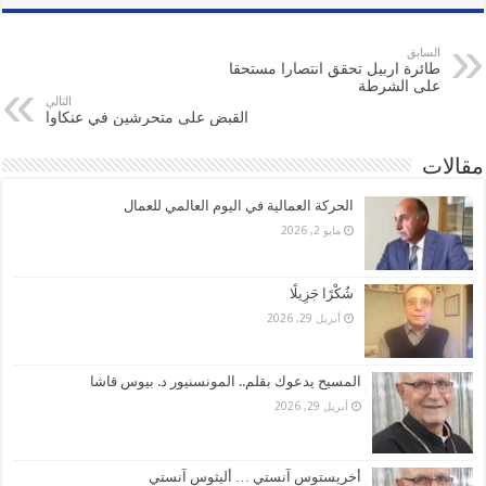
السابق
طائرة اربيل تحقق انتصارا مستحقا
على الشرطة
التالي
القبض على متحرشين في عنكاوا
مقالات
الحركة العمالية في اليوم العالمي للعمال
مايو 2, 2026
شُكْرًا جَزِيلًا
أبريل 29, 2026
المسيح يدعوك بقلم.. المونسنيور د. بيوس قاشا
أبريل 29, 2026
أخريستوس آنستي … أليثوس آنستي