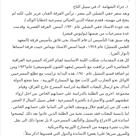
١ـ جزاء الشهامة ٢ـ في سبيل التاج
وبعد سفر حقي الشبلي الى مصر ، ترأس الفرقة الفنان عزيز علي، لكنه لم
ينجح في مهمته، فقدم صفاء الدين الحيالي مسرحية (خطايا الوالد ).
بعد عودة الاستاذ حقي الشبلي عام ١٩٣٠، أسس الفرقة العصرية وقدمت
عدة مسرحيات من ضمنها (يوليوس قيصر).
وقد سبق هذا التأسيس ان قام الاستاذ يحى فائق بتأسيس فرقة (المعهد
العلمي للتمثيل) عام ١٩٢٨ ، فيما اسس الاستاذ توماس حبيب فرقة اسماها
(انوار الفن) .
كل هذه المقدمات شكلت اللبنة الاساسية لقيام الحركة المسرحية العراقية
المعاصرة التي ترافقت مع تأسيس (معهد الفنون للموسيقى) عام١٩٣٦ ومن
ثم اضافة قسم التمثيل عام ١٩٤٠، هذه البداية تزامنت مع تطلع المسرحيين
الاوائل نحو التجارب التي كانت تعج بها المسارح الاوربية ، مما شجع الدولة
آنذاك نحو ارسال البعثات الطلابية لدراسة المسرح خارج العراق، وقيام
مجموعة اخرى من الطلبة بالدراسة على حسابهم الخاص من اجل ارواء
عطشهم الفني والاستزادة بالخبرة المسرحية ، فعلى سبيل المثال لا الحصر
ذهب كل من إبراهيم جلال ويوسف العاني الى المانيا على حسابهم الخاص .
اما بانسبة للبعثات فقد ضمت نخبة من الطلبة الذين عادوا بعد ذلك ليصبحوا
اساتذة في الاخراج والتمثيل والتأليف المسرحي، لا بل تعدوا ذلك الى نقل
تجارب مثيرة ومهمة من المسارح الاوربية والامريكية .
وللمرور سريعا على( بعض) الاساتذة والدول التي قصدوها اذكر مثلاً :