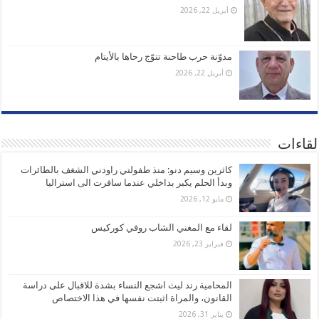
أبريل 22, 2026
مدوّنة حرب طاحنة تتوّج رحاها بالأيتام
أبريل 22, 2026
لقاءات
كاثرين وسيم دنو: منذ طفولتي راودني الشغف بالطائرات
وبدأ الحلم يكبر بداخلي عندما سافرت الى استراليا
مايو 12, 2026
لقاء مع المغني الشاب روفي كوركيس
فبراير 23, 2026
المحامية رند ليث اشجع النساء بشدة للاقبال على دراسة
القانون، والمراة اثبتت نفسها في هذا الاختصاص
يناير 31, 2026