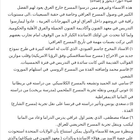
ضياء انور/ ديكور و إضاءة)
هذه الاسماء وغيرهم ممن درسوا المسرح خارج العرق يعود لهم الفضل
الكبير في وصول المسرح العراقي وخاصة في حقبة السبعينات ،الى مستويات
راقية في عروضهم داخل العراق او في المهرجانات العربية ، عادوا ليمارسوا
التدريس في معهد الفنون وأكاديمة الفنون الجميلة والفرق الأهلية والحكومية.
ولما كنا نتحدث عن اولئك الاساتذة الكبار لابد من الوقوف امام تجارب بعضهم
التي تركت بصمات مهمة في تأريخ المسرح العراقي:
١) الاستاذ المخرج جاسم العبودي، الذي كانت له اضافة كبيرة في طرح نموذج
جديد من الاخراج ( مسرح ستانسلافسكي وفق الرؤيا الامريكية) وقلب موازين
القوالب القديمة التي كانت سائدة في التدريس في فترة الخمسينات.
٢) قاسم محمد وإضافته الفذة من المسرح الروسي في استلهام الموروث
الشعبي
٣) سامي عبد الحميد وتشبعه بالمسرح الكلاسيكي من دراسته في بريطانيا
٤) عوني كرومي ونقله تجربة المسرح الملحمي (مدرسة بريخت) من دراسته
في المانيا الديمقراطية
٥) د.سعدي يونس وتأثير دراسته في فرنسا على نقل تجربة (مسرح الشارع)
الفذة .
٦) صفاء مصطفى، الذي يعتبر اول عراقي يدرس الدراما وعاد من المانيا
ليكتب وينقل تجربة المسرح التحريضي للعراق .
وبنظرة سريعة للاسماء والدول يمكن استنتاج بأن الولايات المتحدة استحوذت
على حصة الاسد من هؤلاء الاساتذة وبالذات ( معهد الفنون في شيكاغو) والذي