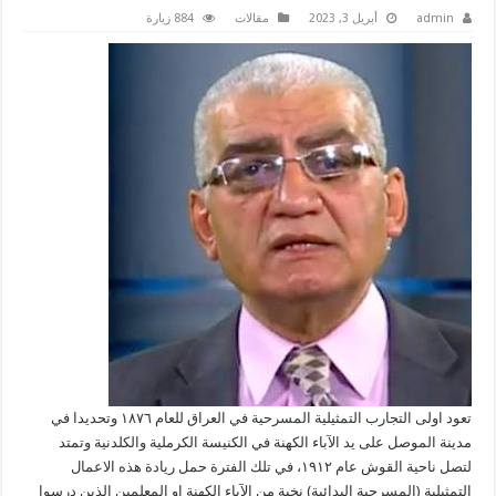
admin
أبريل 3, 2023
مقالات
884 زيارة
تعود اولى التجارب التمثيلية المسرحية في العراق للعام ١٨٧٦ وتحديدا في
مدينة الموصل على يد الآباء الكهنة في الكنيسة الكرملية والكلدنية وتمتد
لتصل ناحية القوش عام ١٩١٢، في تلك الفترة حمل ريادة هذه الاعمال
التمثيلية (المسرحية البدائية) نخبة من الآباء الكهنة او المعلمين الذين درسوا