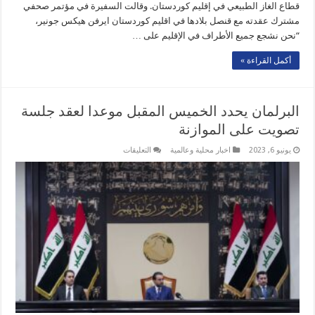
قطاع الغاز الطبيعي في إقليم كوردستان. وقالت السفيرة في مؤتمر صحفي
مشترك عقدته مع قنصل بلادها في اقليم كوردستان ايرفن هيكس جونير،
“نحن نشجع جميع الأطراف في الإقليم على …
أكمل القراءة »
البرلمان يحدد الخميس المقبل موعدا لعقد جلسة
تصويت على الموازنة
على
يونيو 6, 2023
اخبار محلية وعالمية
التعليقات
البرلمان
يحدد
الخميس
المقبل
موعدا
لعقد
جلسة
تصويت
على
الموازنة
مغلقة