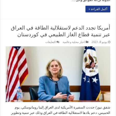
أكمل القراءة »
أمريكا تجدد الدعم لاستقلالية الطاقة في العراق
عبر تنمية قطاع الغاز الطبيعي في كوردستان
على
يونيو 8, 2023
اخبار محلية وعالمية
التعليقات
أمريكا
تجدد
الدعم
لاستقلالية
الطاقة
في
العراق
عبر
تنمية
قطاع
الغاز
الطبيعي
في
كوردستان
مغلقة
شفق نيوز/ جددت السفيرة الأمريكية لدى العراق إلينا رومانوسكي، يوم
الخميس، دعم بلادها لاستقلالية الطاقة في العراق وذلك عبر تنمية وتطوير