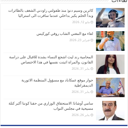
لقاءات
كاثرين وسيم دنو: منذ طفولتي راودني الشغف بالطائرات
وبدأ الحلم يكبر بداخلي عندما سافرت الى استراليا
مايو 12, 2026
لقاء مع المغني الشاب روفي كوركيس
فبراير 23, 2026
المحامية رند ليث اشجع النساء بشدة للاقبال على دراسة
القانون، والمراة اثبتت نفسها في هذا الاختصاص
يناير 31, 2026
حوار موقع عمكاباد مع مسؤول المنظمة الاثورية
الديمقراطية
يناير 31, 2026
سامي أوشانا: الاستحقاق الوزاري من حقنا كوننا أكبر كتلة
مسيحية في مجلس النواب
يناير 26, 2026