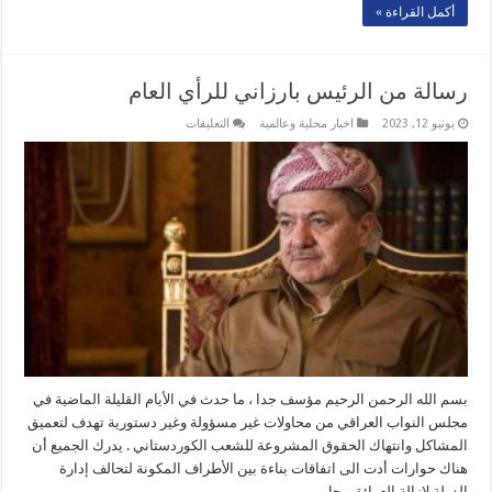
أكمل القراءة »
رسالة من الرئيس بارزاني للرأي العام
على
يونيو 12, 2023
اخبار محلية وعالمية
التعليقات
رسالة
من
الرئيس
بارزاني
للرأي
العام
مغلقة
بسم الله الرحمن الرحيم مؤسف جدا ، ما حدث في الأيام القليلة الماضية في
مجلس النواب العراقي من محاولات غير مسؤولة وغير دستورية تهدف لتعميق
المشاكل وانتهاك الحقوق المشروعة للشعب الكوردستاني . يدرك الجميع أن
هناك حوارات أدت الى اتفاقات بناءة بين الأطراف المكونة لتحالف إدارة
الدولة لإزالة العوائق وحل …