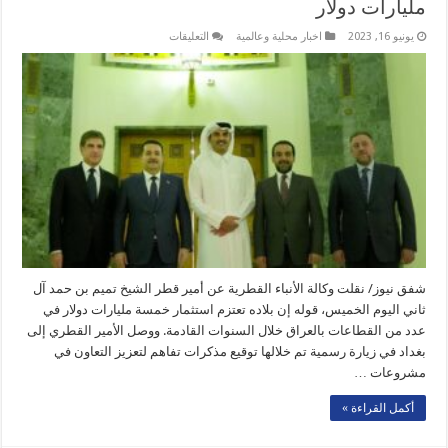
مليارات دولار
على
يونيو 16, 2023
اخبار محلية وعالمية
التعليقات
الشيخ
تميم:
استثمار
قطري
في
العراق
بقيمة
5
مليارات
دولار
مغلقة
شفق نيوز/ نقلت وكالة الأنباء القطرية عن أمير قطر الشيخ تميم بن حمد آل
ثاني اليوم الخميس، قوله إن بلاده تعتزم استثمار خمسة مليارات دولار في
عدد من القطاعات بالعراق خلال السنوات القادمة. ووصل الأمير القطري إلى
بغداد في زيارة رسمية تم خلالها توقيع مذكرات تفاهم لتعزيز التعاون في
مشروعات …
أكمل القراءة »