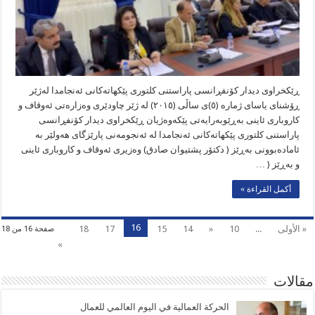
ڕێکخراوی دیدار کۆنفڕانسی پاراستنی کلتوری پێکھاتەکانی ئەنجامدا لەژێر
ڕۆشنای یاسای ژمارە (٥)ی ساڵی (٢٠١٥) لە ژێر چاودێری وەزارەتی ئەوقاف و
کاروباری ئاینی بەڕێوبەرایەتی پێکەوەژیان ڕێکخراوی دیدار کۆنفڕانسی
پاراستنی کلتوری پێکھاتەکانی ئەنجامدا لە ئەنجومەنی پارێزگای ھەولێر بە
ئامادەبوونی بەڕێز ( دکتۆر پشتیوان صادق) وەزیری ئەوقاف و کاروباری ئاینی
و بەڕێز ( …
أكمل القراءة »
16
« الأولى
...
10
«
14
15
17
18
صفحة 16 من 18
»
مقالات
الحركة العمالية في اليوم العالمي للعمال