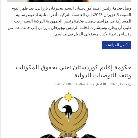
وصل فخامة رئيس إقليم كوردستان السيد نيجيرفان بارزاني، بعد ظهر اليوم
السبت 3 حزيران 2023، إلى العاصمة التركية، أنقرة، تلبية لدعوة رسمية
للمشاركة في مراسم تنصيب فخامة رئيس الجمهورية التركية السيد رجب
طيب أردوغان. وسيشارك فخامة الرئيس نيجيرفان بارزاني إلى جانب عدد من
رؤساء وزعماء وكبار مسؤولي الدول في مراسم …
أكمل القراءة »
حكومة إقليم كوردستان تعني بحقوق المكونات
وتنفذ التوصيات الدولية
على
مايو 3, 2023
اخبار محلية وعالمية
التعليقات
حكومة
إقليم
كوردستان
تعني
بحقوق
المكونات
وتنفذ
التوصيات
الدولية
مغلقة