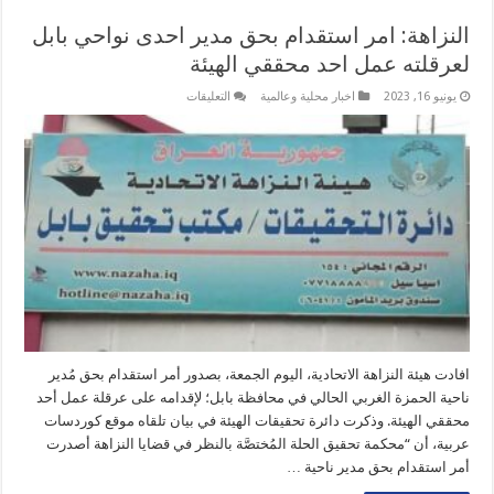
النزاهة: امر استقدام بحق مدير احدى نواحي بابل
لعرقلته عمل احد محققي الهيئة
على
يونيو 16, 2023
اخبار محلية وعالمية
التعليقات
النزاهة:
امر
استقدام
بحق
مدير
احدى
نواحي
بابل
لعرقلته
عمل
احد
محققي
الهيئة
مغلقة
افادت هيئة النزاهة الاتحادية، اليوم الجمعة، بصدور أمر استقدام بحق مُدير
ناحية الحمزة الغربي الحالي في محافظة بابل؛ لإقدامه على عرقلة عمل أحد
محققي الهيئة. وذكرت دائرة تحقيقات الهيئة في بيان تلقاه موقع كوردسات
عربية، أن “محكمة تحقيق الحلة المُختصَّة بالنظر في قضايا النزاهة أصدرت
أمر استقدام بحق مدير ناحية …