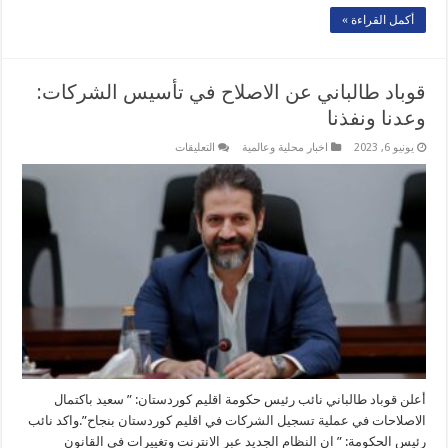
أكمل القراءة »
قوباد طالباني عن الاصلاح في تأسيس الشركات:
وعدنا ونفذنا
على
يونيو 6, 2023
اخبار محلية وعالمية
التعليقات
قوباد
طالباني
عن
الاصلاح
في
تأسيس
الشركات:
وعدنا
ونفذنا
مغلقة
أعلن قوباد طالباني نائب رئيس حكومة اقليم كوردستان: ” سعيد باكتمال
الاصلاحات في عملية تسجيل الشركات في اقليم كوردستان بنجاح”.واكد نائب
رئيس الحكومة: ” ان النظام الجديد عبر الانترنت وتغييرات في القانون