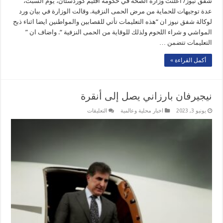
شفق نيوز/ اعلنت وزارة الصحة في حكومة اقليم كوردستان، يوم السبت،
عدة توجيهات للحماية من مرض الحمى النزفية. وقالت الوزارة في بيان ورد
لوكالة شفق نيوز ان “هذه التعليمات تأتي للقصابين والمواطنين ايضا اثناء ذبح
المواشي و شراء اللحوم ولذلك للوقاية من الحمى النزفية “. واضاف ان ”
التعليمات تتضمن …
أكمل القراءة »
نيجيرفان بارزاني يصل إلى أنقرة
على
يونيو 3, 2023
اخبار محلية وعالمية
التعليقات
نيجيرفان
بارزاني
يصل
إلى
أنقرة
مغلقة