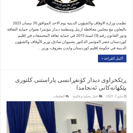
نظمت وزارة الاوقاف والشؤون الدينية يوم الاحد الموافق 30 نيسان 2023
بالتعاون مع مجلس محافظة اربيل ومنظمة ديدار مؤتمرا بعنوان حماية الثقافة
ودور القانون رقم (5) لسنة 2015 في حماية ثقافة المجتمعات في إقليم
كوردستان.حضر المؤتمر الدكتور بشتيوان صادق، وزير الأوقاف والشؤون
الدينية في حكومة إقليم كوردستان وایدن معروف، وزیر …
أكمل القراءة »
ڕێکخراوی دیدار کۆنفڕانسی پاراستنی کلتوری
پێکھاتەکانی ئەنجامدا
على
مايو 3, 2023
اخبار محلية وعالمية
التعليقات
ڕێکخراوی
دیدار
کۆنفڕانسی
پاراستنی
کلتوری
پێکھاتەکانی
ئەنجامدا
مغلقة