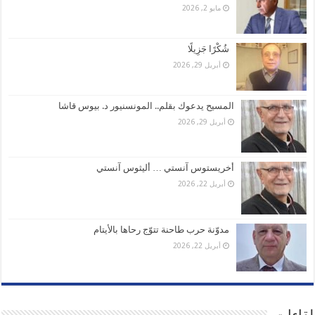
مايو 2, 2026
شُكْرًا جَزِيلًا
أبريل 29, 2026
المسيح يدعوك بقلم.. المونسنيور د. بيوس قاشا
أبريل 29, 2026
أخريستوس آنستي … أليثوس آنستي
أبريل 22, 2026
مدوّنة حرب طاحنة تتوّج رحاها بالأيتام
أبريل 22, 2026