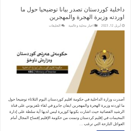
داخلية كوردستان تصدر بيانا توضيحيا حول ما
اوردته وزيرة الهجرة والمهجرين
على
أبريل 12, 2023
اخبار محلية وعالمية
التعليقات
داخلية
كوردستان
تصدر
بيانا
توضيحيا
حول
ما
اوردته
وزيرة
الهجرة
والمهجرين
مغلقة
أصدرت وزارة الداخلية في حكومة اقليم كوردستان اليوم الثلاثاء توضيحا حول
ما اوردته وزيرة الهجرة والمهجرين ايفان جابرو في لقاء تلفزيوني على قناة
الرشيد الفضائية حيث اشارت بكونها كوزيرة ليس لديها أية سلطة على إدارة
المخيمات في إقليم كردستان وتمنت من حكومة الإقليم إفساح المجال أمام
العوائل النازحة التي ترغب …