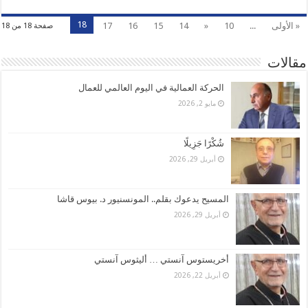
18
« الأولى
...
10
«
14
15
16
17
صفحة 18 من 18
مقالات
الحركة العمالية في اليوم العالمي للعمال
مايو 2, 2026
شُكْرًا جَزِيلًا
أبريل 29, 2026
المسيح يدعوك بقلم.. المونسنيور د. بيوس قاشا
أبريل 29, 2026
أخريستوس آنستي … أليثوس آنستي
أبريل 22, 2026