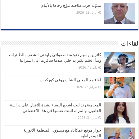
مدوّنة حرب طاحنة تتوّج رحاها بالأيتام
أبريل 22, 2026
لقاءات
كاثرين وسيم دنو: منذ طفولتي راودني الشغف بالطائرات
وبدأ الحلم يكبر بداخلي عندما سافرت الى استراليا
مايو 12, 2026
لقاء مع المغني الشاب روفي كوركيس
فبراير 23, 2026
المحامية رند ليث اشجع النساء بشدة للاقبال على دراسة
القانون، والمراة اثبتت نفسها في هذا الاختصاص
يناير 31, 2026
حوار موقع عمكاباد مع مسؤول المنظمة الاثورية
الديمقراطية