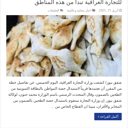
للتجارة العراقية تبدأ من هذه المناطق
على
أبريل 13, 2023
اخبار محلية وعالمية
التعليقات
الصمون
بديلا
عن
طحين
التموينية..
خطة
جديدة
للتجارة
العراقية
تبدأ
من
هذه
المناطق
مغلقة
شفق نيوز/ كشفت وزارة التجارة العراقية، اليوم الخميس، عن تفاصيل خطة
من المقرر أن تعتمدها قريباً لاستبدال حصة المواطن بالبطاقة التموينية من
الطحين بالصمون. وقال المتحدث الرسمي باسم الوزارة محمد حنون، لوكالة
شفق نيوز، إن وزارة التجارة ستقوم باستبدال حصة الطحين بالصمون من
المخابز والأفران، مبينا ان القطاع الخاص من …
أكمل القراءة »