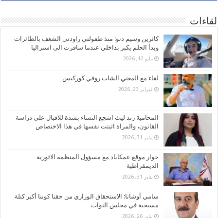
لقاءات
كاثرين وسيم دنو: منذ طفولتي راودني الشغف بالطائرات
وبدأ الحلم يكبر بداخلي عندما سافرت الى استراليا
مايو 12, 2026
لقاء مع المغني الشاب روفي كوركيس
فبراير 23, 2026
المحامية رند ليث اشجع النساء بشدة للاقبال على دراسة
القانون، والمراة اثبتت نفسها في هذا الاختصاص
يناير 31, 2026
حوار موقع عمكاباد مع مسؤول المنظمة الاثورية
الديمقراطية
يناير 31, 2026
سامي أوشانا: الاستحقاق الوزاري من حقنا كوننا أكبر كتلة
مسيحية في مجلس النواب
يناير 26, 2026