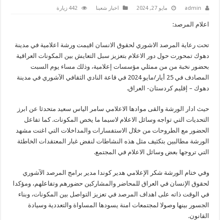
admin
مايو 27, 2024
اخبار شعبنا
442 زيارة
اعلام المرصد:
تحت رعاية المرصد الاشوري لحقوق الانسان اقيمت ورشة اعلامية في مدينة
دهوك تمحورت حول دور الاعلام بتعزيز سبل التعايش بين المكونات العراقية
بحضور نخبة من من ممثلي مؤسسات إعلامية، وذلك مساء يوم السبت
المصادف في 25 أيار/مايو 2024 في قاعة النادي الثقافي الآشوري في مدينة
دهوك – إقليم كردستان- العراق.
حيث ادار الورشة والقى موادها الاعلامي سامر الياس سعيد متحدثا
عن ابرز
التحديات التي تواجه وسائل الاعلام لاسيما ما يخص المكونات. كما تفاعل
الحضور مع الطروحات من خلال الاستفسارات والمداخلات التي اغنت مشهد
الورشة مطالبين بتكثيف مثل هذه النشاطات لنفض غبار المعتقدات الخاطئة
التي تروجها بعض وسائل الاعلام في المجتمع.
وفي ختام الورشة شكر الإعلامي هدير كوندا مدير برامج المرصد الآشوري
لحقوق الإنسان في العراق للمحاضر والمشاركين حضورهم وتفاعلهم، ومؤكدا
في الوقت ذاته على اهداف المرصد في تعزيز التواصل بين المكونات، وبناء
الجسور بينها وصولا لمجتمعات امنة يسودها المساواة والتعددية وسيادة
القانون.