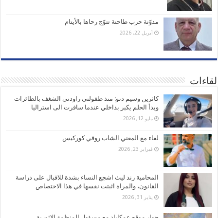
مدوّنة حرب طاحنة تتوّج رحاها بالأيتام
أبريل 22, 2026
لقاءات
كاثرين وسيم دنو: منذ طفولتي راودني الشغف بالطائرات
وبدأ الحلم يكبر بداخلي عندما سافرت الى استراليا
مايو 12, 2026
لقاء مع المغني الشاب روفي كوركيس
فبراير 23, 2026
المحامية رند ليث اشجع النساء بشدة للاقبال على دراسة
القانون، والمراة اثبتت نفسها في هذا الاختصاص
يناير 31, 2026
حوار موقع عمكاباد مع مسؤول المنظمة الاثورية