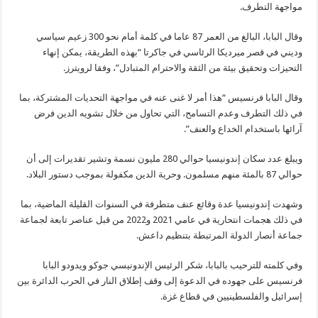
مواجهة التطرف.
وقال البابا، البالغ من العمر 87 عاما في كلمة أمام نحو 300 زعيم سياسي
وديني في قصر ميرديكا الرئاسي في جاكرتا “بهذه الطريقة، يمكن إنهاء
التحيزات وتحقيق بيئة من الثقة والاحترام المتبادل”، وفقا لرويترز.
وقال البابا فرنسيس “هذا أمر لا غنى عنه في مواجهة التحديات المشتركة، بما
في ذلك التطرف وعدم التسامح، التي تحاول من خلال تشويه الدين فرض
آرائها باستخدام الخداع والعنف”.
ويبلغ عدد سكان إندونيسيا حوالي 280 مليون نسمة وتشير تقديرات إلى أن
حوالي 87 بالمئة منهم مسلمون. وحرية الدين مكفولة بموجب دستور البلاد.
وشهدت إندونيسيا عدة وقائع عنف متطرفة في السنوات القليلة الماضية، بما
في ذلك هجمات انتحارية في عامي 2021 و2022 من قبل عناصر تابعة لجماعة
جماعة أنصار الدولة المرتبطة بتنظيم داعش.
وفي كلمته للترحيب بالبابا، شكر الرئيس الإندونيسي جوكو ويدودو البابا
فرنسيس على جهوده في الدعوة إلى وقف إطلاق النار في الحرب الدائرة بين
إسرائيل والفلسطينيين في قطاع غزة.