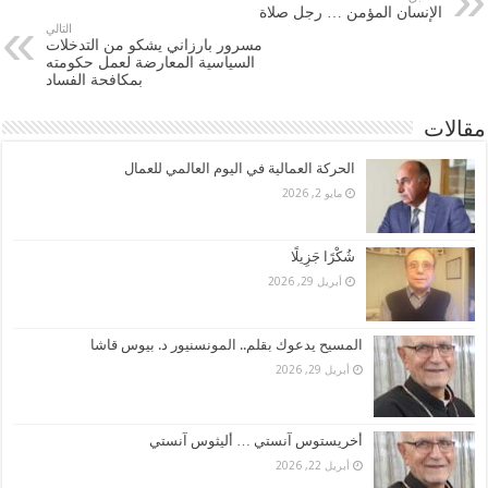
الإنسان المؤمن … رجل صلاة
التالي
مسرور بارزاني يشكو من التدخلات
السياسية المعارضة لعمل حكومته
بمكافحة الفساد
مقالات
الحركة العمالية في اليوم العالمي للعمال
مايو 2, 2026
شُكْرًا جَزِيلًا
أبريل 29, 2026
المسيح يدعوك بقلم.. المونسنيور د. بيوس قاشا
أبريل 29, 2026
أخريستوس آنستي … أليثوس آنستي
أبريل 22, 2026