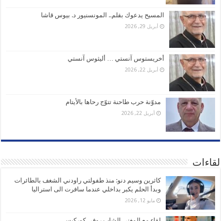
المسيح يدعوك بقلم.. المونسنيور د. بيوس قاشا
أبريل 29, 2026
أخريستوس آنستي … أليثوس آنستي
أبريل 22, 2026
مدوّنة حرب طاحنة تتوّج رحاها بالأيتام
أبريل 22, 2026
لقاءات
كاثرين وسيم دنو: منذ طفولتي راودني الشغف بالطائرات
وبدأ الحلم يكبر بداخلي عندما سافرت الى استراليا
مايو 12, 2026
لقاء مع المغني الشاب روفي كوركيس