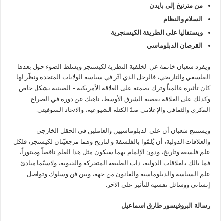
من مترنيخ إلى بايدن
السلام والنظام
ويستفاليا على الطريقة الكيسنجرية
القرصان الدبلوماسي
ويفرد شعبان خاتمة عن الخلفية النظرية لكيسنجر ويسلط الضوء حول بعدها
الفلسفي والتاريخي، فالرجل الذي أثّر في سياسة الولايات المتحدة ونظّر لها
كان تأثيره عالمياً وترك بصمته على العلاقة الأمريكية – الصينية بشكل خاص
وكذلك على العلاقة بقضية الشرق الأوسط، ناهيك عن دوره في الصراع
الفكري والثقافي والإعلامي ضدّ الكتلة الشيوعية، والاتحاد السوفيتي.
ويستنتج شعبان أن على الدبلوماسيين والعاملين في الحقل الخارجي
والعلاقات الدولية، أن يُلمّوا بالفلسفة والتاريخ وهما مرجعيّتان لكيسنجر، فلكل
علم فلسفة وتاريخ، ودون الإلمام بهما سيكون مثل هذا العلم ناقصاّ ومبتوراً،
فما بالك بالعلاقات الدولية، ذات الطبيعة المتحركة والحيوية، ولاسيّما مبادئ
علم السياسة والدبلوماسية والقانون من جهة، وبين فن وسلوك وتواصل
إنساني ووسائل نفسية للتأثير على الآخر.
رسالة البروفيسور طارق اسماعيل