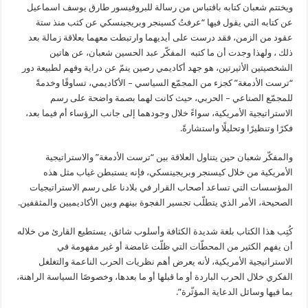
ويختتم شعبان كتابه باقتباس من رسالة للبروفيسور طارق يوسف اسماعيل
عن كتابه التي يقول فيها “عرفتُ كسينجر وبريجينسكي عن كثب منذ ستة
عقود من الزمن، فقد درست على أيديهما وارتبطت معهما بعلاقة زمالة بعد
ذلك ، ولهذا وجدت أن ما كتبه المفكّر عبد الحسين شعبان، عن هاتين
الشخصيتين الأثيرتين، هو جهد أكاديمي رصين ينمّ عن دراية وفهم لطبيعة دور
“ترست الأدمغة” كجزء من المجمّع السياسي – الأكاديمي، تساوقًا وخدمةً
للمجمّع الصناعي – الحربي، حيث كانت لهما بصمة واضحة على رسم
الاستراتيجية الأمريكية، سواءً خلال وجودهما إلى جانب الرؤساء أم فيما بعد،
فكرًا وتنظيرًا وتحليلًا واستشارةً.
والمفكّر شعبان حين يتناول العلاقة بين “ترست الأدمغة” والاستراتيجية
الأمريكية من خلال كيسنجر وبريجينسكي، فإنه يستبطن غياب مثل هذه
المؤسسات التي تساعد أصحاب القرار في بلادنا على رسم الاستراتيجيات
الصحيحة، الأمر الذي يتطلّب تجسير الفجوة بينهم وبين الأكاديميين والمثقفين.
كُتِب هذا الكتاب بلغة شديدة الكثافة وأسلوب شائق، يستطيع القارئ من خلاله
أن يفهم الكثير من المحطّات التي ظلّت غامضة أو غير مفهومة في
الاستراتيجية الأمريكية، لأنه يعرض أهم نظريات الحرب الناعمة والتغلغل
الفكري خلال الحرب الباردة أو ما قبلها أو ما بعدها، وخصوصًا السياسة الراهنة،
بما فيها وسائل الدعاية المؤثّرة”.