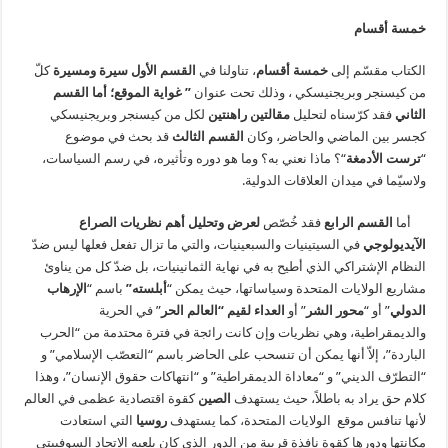
خمسة أقسام
الكتاب مقسّم إلى
خمسة أقسام
، تناولنا في
القسم الأول سيرة ومسيرة
كلّ
من كيسنجر وبريجنيسكي ، وذلك تحت عنوان
” غواية الموقع؛ أما القسم
الثاني
فقد كرّسناه لتحليل
مقالتين راهنتين
لكل من كيسنجر وبريجنيسكي
كجسر بين الماضي والحاضر، وكان
القسم الثالث
قد بحث في موضوع
“
ترست الأدمغة
“؟ ماذا نعني به؟ وما هو دوره وتأثيره، في رسم السياسات،
ولاسيّما في ميدان العلاقات الدولية.
أما
القسم الرابع
فقد خُصّص
لعرض وتحليل أهم نظريات الصراع
الآيديولوجي
في السيتينيات والسبعينيات، والتي ما تزال تفعل فعلها ليس ضدّ
النظام الإشتراكي الذي أطيح به في نهاية الثمانينيات، بل ضدّ كل من يناوئ
مشاريع الولايات المتحدة وسياساتها، حيث يمكن “
أبلسته”
باسم “
الإرهاب
الدولي
” أو “
محور الشر
” أو
العداء لقيم “العالم الحر
” في الحرية
والديمقراطية، وهي نظريات وإن كانت رائجة في فترة محتدمة من “الحرب
الباردة”، إلاّ أنها يمكن أن تنسحب على الحاضر باسم “التعصّب الإسلامي” و
“التطرّف الديني” و “معاداة الديمقراطية” و “انتهاكات حقوق الإنسان”، وهذا
كلام حق يراد به باطلاً، حيث يستهدف
الصين
كقوة اقتصادية عظمى في العالم
لأنها تنافس موقع الولايات المتحدة، كما يستهدف
روسيا
التي استعادت
مكانتها ودورها كقوة نافذة قريبة من الدور الذي كان يلعبه الاتحاد السوفييتي