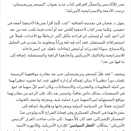
صدر للأكاديمي والمفكّر العراقي كتاب جديد بعنوان “كيسنجر وبريجنسكي:
ترست الأدمغة والاستراتيجية الأمريكية”.
يقول د. شعبان في مقدمته الضافية ” كنت كلّما أقرأ تصريحًا لأحدهما أضعه في
حقيبتي، وكلما صدر كتاب لأحدهما أفتّش عنه أو أبحث فيما يكتب عنه من نقد
كي أعود إليه، أو ليتسنّى لي قراءته بتأمّل أكثر، ارتباطاً مع الأحداث، فضلاً عن
استشرافاته للمستقبل، فقد أجد فيه لغة ورأياً ومعلومة ما يفيدني في التحليل
والاستنتاج، سواءً لتقديراته أو لبعض إيحاءاته، ناهيك عن استرجاعاته
للاستراتيجية والتاكتيك الأمريكيين وأبعادهما الراهنة والمستقبلية، إضافة إلى
ما فيها من نقد”.
ويضيف ” فقد ظلّ كيسنجر وبريجينسكي حتى بعد مغادرة مواقعهما الرسمية
يلعبان دوراً تنظيرياً لا يمكن إهماله أو إدارة الظهر عنه، لما تحتويه تنظيراتهما
من كميّة المعلومات والتقديرات والاستنتاجات، وكان اسم كلّ منهما قد لمع
في السبعينيات بشكل خاص تعاقباً، واستمر بعد ذلك على الرغم من مغادرتهما
مواقع المسؤولية لمراكمتهما خبرة عملية غنية، ومعرفة واسعة بالقنوات
السرّية، فضلاً عن السياسة الدولية ومنعرجاتها ودهاليزها، إضافة إلى
مقترحاتهما في المجال العسكري وفي قضايا الصراع الآيديولوجي ضدّ
المعسكر الإشتراكي، فقد كان كلاًّ منهما ، إلى جانب صاحب القرار “الرئيس
الأمريكي” يشكّلان “
العقل
السياسي
” للإدارة الأمريكية، وللأجهزة الأمنية