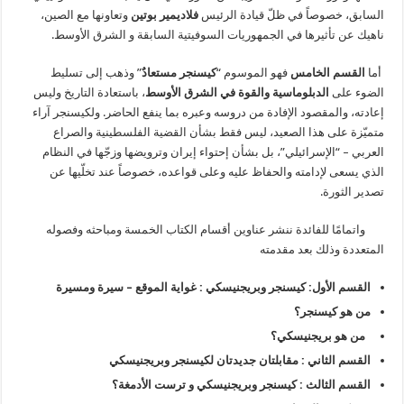
السابق، خصوصاً في ظلّ قيادة الرئيس
فلاديمير بوتين
وتعاونها مع الصين،
ناهيك عن تأثيرها في الجمهوريات السوفيتية السابقة و الشرق الأوسط.
أما
القسم الخامس
فهو الموسوم “
كيسنجر مستعادٌ
” وذهب إلى تسليط
الضوء على
الدبلوماسية والقوة في الشرق الأوسط
، باستعادة التاريخ وليس
إعادته، والمقصود الإفادة من دروسه وعبره بما ينفع الحاضر. ولكيسنجر آراء
متميّزة على هذا الصعيد، ليس فقط بشأن القضية الفلسطينية والصراع
العربي – “الإسرائيلي”، بل بشأن إحتواء إيران وترويضها وزجّها في النظام
الذي يسعى لإدامته والحفاظ عليه وعلى قواعده، خصوصاً عند تخلّيها عن
تصدير الثورة.
واتمامًا للفائدة ننشر عناوين أقسام الكتاب الخمسة ومباحثه وفصوله
المتعددة وذلك بعد مقدمته
القسم الأول: كيسنجر وبريجنيسكي : غواية الموقع – سيرة ومسيرة
من هو كيسنجر؟
من هو بريجنيسكي؟
القسم الثاني : مقابلتان جديدتان لكيسنجر وبريجنيسكي
القسم الثالث : كيسنجر وبريجنيسكي و ترست الأدمغة؟