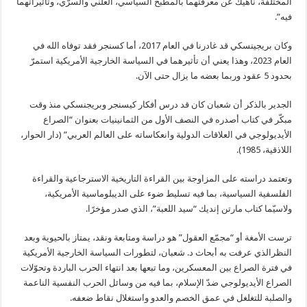
المختلفة، ناهيك عن معرفتهما بالمطبخ السياسي، العلني والسرّي، وتأثيراتهما
فيه”.
وكان بريجينسكي قد غادرنا في العام 2017، أما كسنجر فقد توفاه الله في
العام 2023، وهذا يعني أن تأثيرهما في السياسة الخارجية الأمريكية استمرّ
بحدود 5 عقود وربما بعضه ما يزال حتى الآن.
الجدير بالذكر أن شعبان كان قد درس أفكار كيسنجر وبريجنسكي منذ وقت
مبكّر في كتاب أصدره في النصف الأول من الثمانينيات بعنوان “الصراع
الأيديولوجي في العلاقات الدولية وانعكاساته على العالم العربي” (دار الحوار،
اللاذقية، 1985).
وتعتمد دراسته على المزاوجة بين القراءة التاريخية الاسترجاعية والقراءة
الفلسفية السياسية، بما فيه تسليط ضوء على الديبلوماسية الأمريكية،
ولاسيّما كتاب مارتن إنديك “سيد اللعبة”، الذي صدر مؤخرًا.
ترست الأمغة أو “مجمّع العقول” هو دراسة ومتابعة ونقد، يمتاز بالحيوية وبعد
النظرالذي عرفت به أبحاث د. شعبان، لتطورات السياسة الخارجية الأمريكية
في فترة الصراع بين المعسكرين، وما تبعها بعد انتهاء الحرب الباردة وتحوّلات
الصراع الأيديولوجي ضدّ الإسلام، بما فيه من وسائل الحرب النفسية الناعمة
والصلبة للتغلغل في عمق الخصم والعدو واستغلال نقاط ضعفه.