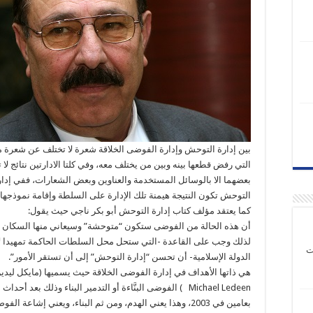
بين إدارة التوحش وإدارة الفوضى الخلاقة شعرة لا تختلف عن شعرة م
التي رفض قطعها بينه وبين من يختلف معه، وفي كلتا الادارتين نتائج لا
بعضهما الا بالوسائل المستخدمة والعناوين وبعض الشعارات، ففي إدار
التوحش تكون النتيجة هيمنة تلك الإدارة على السلطة وإقامة نموذجها 
كما يعتقد مؤلف كتاب إدارة التوحش أبو بكر ناجي حيث يقول:
أن هذه الحالة من الفوضى ستكون “متوحشة” وسيعاني منها السكان ا
لذلك وجب على القاعدة -التي ستحل محل السلطات الحاكمة تمهيدا ل
ت
الدولة الإسلامية- أن تحسن “إدارة التوحش” إلى أن تستقر الأمور”.
هي ذاتها الأهداف في إدارة الفوضى الخلاقة حيث يسميها (مايكل ليدي
Michael Ledeen ) الفوضى البنَّاءة أو التدمير البناء وذلك بعد أحدا
بعامين في 2003، وهذا يعني الهدم، ومن ثم البناء، ويعني إشاعة الف