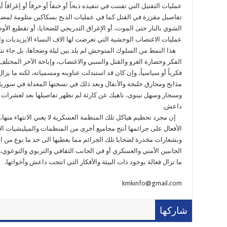
عمليات التقتيل التي تفننت في تنفيذه ذبحاً أو خنقاً أو حرقاً أو إغراقا
تفاصيل مقززة في القتل كما في عمليات الذبح بسكاكين مثلومة لمضاعفة
الشوي بالنار حتى الموت، أو الإغراق التدريجي للضحايا، أو تقطيع الأو
عمليات الاغتصاب الوحشية التي تعرضت لها الاف النساء الايزيديات و
هذا النمط من السلوك المتوحش لم يلد بين ليلة وضحاها، بل جاء نتيج
الفكر وحضارة الغزو والقتل والسبي والاغتصاب، وإباحة الآخر المختلف 
فكرياً أو سياسياً، وإن كان قد استبدلت عناوينه ومسمياته، لكنه ما يزا
مذابح ومحارق حلبجة والأنفال وبعد ذلك في نسختها المعدلة في سور
وسنجار وسهل نينوى، ناهيك عن كارثة لم تظهر تفاصيلها بعد لعشرات ال
داعش.
إن مجرد تحطيم هياكل تلك المنظمة العسكرية لا يعني الانتهاء منها، فم
الأفعال على جرائمها أنتج مجاميع أخرى من المنظمات والميليشيات الا
وبشعارات مخدرة لضحايا تلك الجرائم مما يعطيها الى حد ما نوع من
الجانبين الأمني والعسكري أو في الجانب الثقافي والتربوي والتوعوي، و
ما تزال فعالة بوجود ذات البيئة والأفكار التي انتجت داعش وأخواتها.
kmkinfo@gmail.com
شاركها