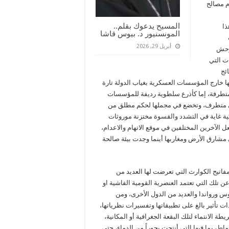
م مصالح
المسيح يدعوك بقلم..
ذا
المونسنيور د. بيوس قاشا
أبريل 29, 2026
توحش
ت التي
ئج
سها خارج المؤسسات العسكرية بغياب الدولة تارة
 متطرفة، إما كأذرع سلطوية رديفة للمؤسسات
ومي متطرف، وتخضع في مجملها لحكم مطلق من
ة غاية في التشدد والقسوة مختزنة موروثات
ل الآخرين المختلفين في موقع الاتهام والاعدام،
مشارق الأرض ومغاربها أينما وجدت بيئة صالحة
اتيح الكوارث التي تعرضت لها العديد من
 عن تلك التي تعتمد العنصرية القومية الفاشية او
اوس ورواندا والعديد من الدول الأخرى، ومن
ات تأثير بالغ على تطبيقاتها وتفسيرات نظرياتها،
 الانتماء لتلك البقعة الجغرافية أو المكانية،
ط، بما فيها التي أنتجت بحوراً من الدماء، حتى