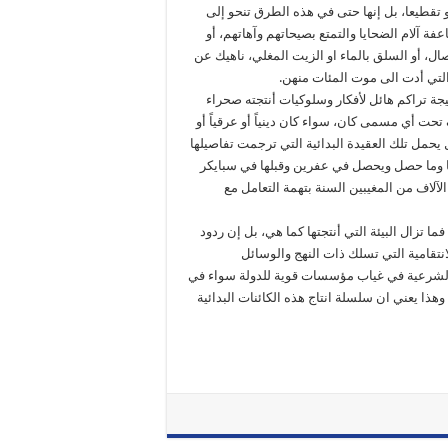
ً أو تقطيعا، بل إنها حتى في هذه الطرق تنحو إلى
 آلام الضحايا والتمتع بصيحاتهم وآهاتهم، أو
صال، أو السلق بالماء او الزيت المغلي، ناهيك عن
التي أدت الى موت المئات منهن.
ة تراكم هائل لأفكار وسلوكيات أنتجته صحراء
تحت أي مسمى كان، سواء كان دينياً أو عرقياً أو
ل يحمل تلك العقيدة البدائية التي ترجمت تفاصيلها
يا وما حصل ويحصل في عفرين وقبلها في سبايكر
آلاف من المغيبين السنة بتهمة التعامل مع
ا تزال البيئة التي أنتجتها كما هي، بل إن ردود
نتقامية التي تسلك ذات النهج والوسائل
 الشرعية في غياب مؤسسات قوية للدولة سواء في
هذا يعني ان سلسلة انتاج هذه الكائنات البدائية