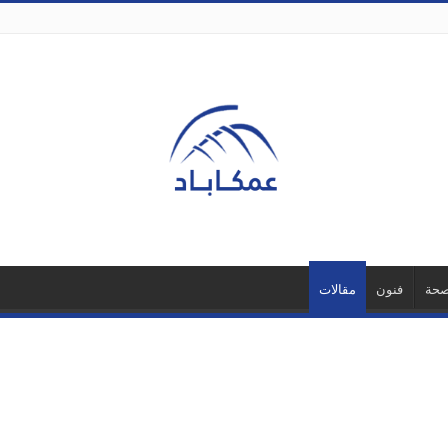
حة
فنون
مقالات