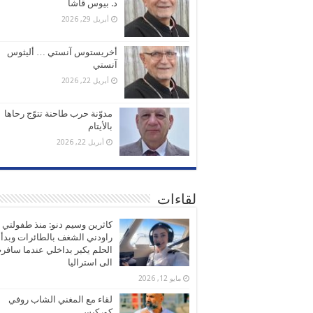
د. بيوس قاشا
أبريل 29, 2026
أخريستوس آنستي … أليثوس
آنستي
أبريل 22, 2026
مدوّنة حرب طاحنة تتوّج رحاها
بالأيتام
أبريل 22, 2026
لقاءات
كاثرين وسيم دنو: منذ طفولتي
راودني الشغف بالطائرات وبدأ
الحلم يكبر بداخلي عندما سافر
الى استراليا
مايو 12, 2026
لقاء مع المغني الشاب روفي
كوركيس