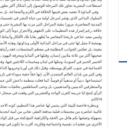
استطاعت البشرية تجاوز تلك المرحلة للوصول إلى أشكال أكثر تطورا
وفي البداوة لا نقصد بعض قيمها الخلاقة في الكرم والشجاعة، بل 
السلوك البدائي الذي يؤشر لمرحل اولية من حياة البشر في تقسيمات حق
المدنية المعاصرة، مرورا ببقية المراحل التي مرت بها البشرية حتى 
خلاقة، رغم إصرار هذه التنظيمات على التقهقر والانجرار دوماً إلى الو
وليس ببعيد عنا في تاريخنا المعاصر ما يُظهر بقايا تلك الأفكار وأنما
بهمجية لا مثيل لها حتى في مراحل البدائية الأولى وبداوتها، وهذه الأن
معينة، بل تعكس الجوانب المظلمة في معظم المجتمعات، فقد رأيناها في
ضحيتها أكثر من ثلاثة ملايين إنسان، وقبلها في ألمانيا ومحرقة اليهود، 
الخمير الحمر في كمبوديا، ومثلها في لبنان ومخيمات اللاجئين فيها، و
الجماعية في جنوب العراق ووسطه، وقبل ذلك في أوربا وحروبها الداخلي
وفي كثير من بلدان العالم المتمدن الآن، إنها حقاً حقبة سوداء في تاريخ 
استنساخها، دينياً أو مذهبياً أو قومياً، كما فعلت منظمة داعش التي 
والمتطرفين الدينيين والمذهبيين، بل وحتى المناطقيين بخلفيات تتحكم 
الرأي لتنتج لنا جريمة القرن الواحد والعشرين التي وقعت في سنج
2014م.
وبنظرة فاحصة للبيئة التي ينتمي لها عناصر هذا التنظيم، كونه الاحد
غالبية عناصره من مجتمعات قبلية مدقعة الفقر، تعاني من أمية ابجدية
بسهولة وتعبئتها بكم هائل من الحقد والكراهية المؤدلجة من قبل كواد
الأخرى من تعقيدات نفسية واجتماعية وفكرية، أقرب ما تكون في توصيف