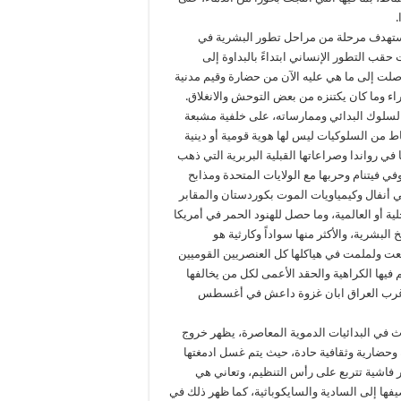
.
نستهدف مرحلة من مراحل تطور البشرية في
ب التطور الإنساني ابتداءً بالبداوة إلى
وصلت إلى ما هي عليه الآن من حضارة وقيم مدنية
راء وما كان يكتنزه من بعض التوحش والانغلاق.
ط السلوك البدائي وممارساته، على خلفية مشبعة
ماط من السلوكيات ليس لها هوية قومية أو دينية
 رواندا وصراعاتها القبلية البربرية التي ذهب
وفي فيتنام وحربها مع الولايات المتحدة ومذابح
في أنفال وكيمياويات الموت بكوردستان والمقابر
ة أو العالمية، وما حصل للهنود الحمر في أمريكا
البشرية، والأكثر منها سواداً وكارثية هو
جمعت ولملمت في هياكلها كل العنصريين القوميين
فيها الكراهية والحقد الأعمى لكل من يخالفها
ار غرب العراق ابان غزوة داعش في أغسطس
ث في البدائيات الدموية المعاصرة، يظهر خروج
 وحضارية وثقافية حادة، حيث يتم غسل ادمغتها
ر فاشية تتربع على رأس التنظيم، وتعاني هي
ها إلى السادية والسايكوباثية، كما ظهر ذلك في