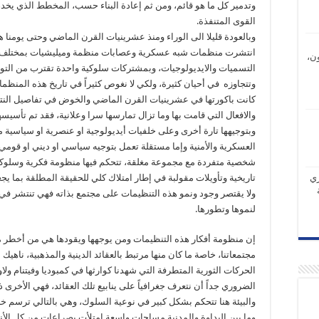
وتدمير كل ما هو قائم، ومن ثم إعادة البناء حسب، المخطط الذي يخد
القوى المتنفذة.
وبالعودة قليلا الى الوراء ومنذ عشرينيات القرن الماضي وحتى يومنا ه
انتشرت منظمات شبه عسكرية وعصابات منظمة وميليشيات بمختلف
ن،
التسميات والايديولوجيات، وبمشتركات سلوكية واحدة تقترب من ال
وتتجاوزه في أحيان كثيرة، ولكي لا نغوص كثيراً في تاريخ هذه المنظما
كانت باكورتها في عشرينيات القرن الماضي والخوض في تفاصيل النتا
والافعال التي قامت بها وما تزال تمارسها سرا وعلانية، فقد تم تأسي
وبتوجيهها تارة أخرى وعلى خلفيات أيديولوجية او عنصرية او سياسية
العسكرية والأمنية وإما مستقلة تعمل بتوجيه سياسي او ديني او ق
شخصية متفردة مع مجموعة مغلقة، تتحكم فيها منظومة فكرية وسلوكي
ري
تاريخية وتأويلات مقولبة في إطار امتلاك كلي للحقيقة المطلقة بما يجع
ولا يقتصر وجود ونمو هذه التنظيمات على مجتمع بذاته فهي تنتشر في 
لنموها وتطورها.
إن منظومة أفكار هذه التنظيمات ومن يوجهها ويقودها هي من أخطر مف
مجتمعاتنا، خاصة ما كان منها مرتبط بالعقائد الدينية والمذهبية، ناهيك
الحركات الثورية المتطرفة التي شهدنا كوارثها في كمبوديا وفيتنام ول
الضروري جداً أن نتعرف جغرافياً على ينابيع تلك العقائد، فهي الأخرى ذ
والبيئة هنا تتحكم بشكل كبير في نوعية السلوك، وهي بالتالي ترسم خريطة
وما بين البداوة والمدنية مساحات واسعة امتلأت بصراعات من كل الأنما