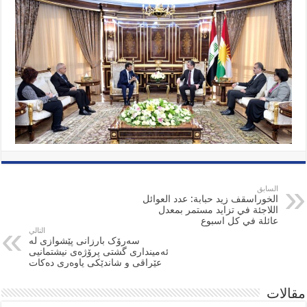
السابق
الخوراسقف زيد حبابة: عدد العوائل
اللاجئة في تزايد مستمر بمعدل
عائلة في كل اسبوع
التالي
سەرۆک بارزانی پێشوازی لە
ئەمینداری گشتی پرۆژەی نیشتمانیی
عێراقی و شاندێکی یاوەری دەکات
مقالات