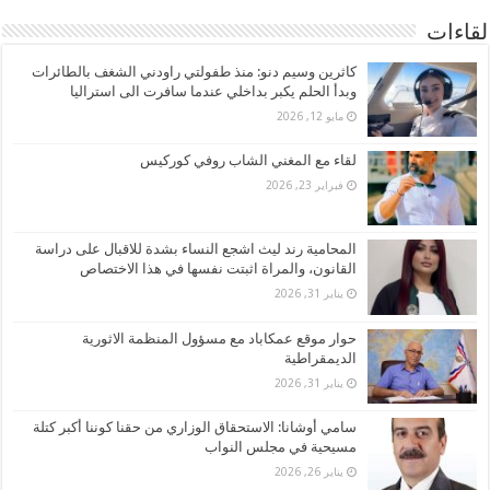
لقاءات
كاثرين وسيم دنو: منذ طفولتي راودني الشغف بالطائرات
وبدأ الحلم يكبر بداخلي عندما سافرت الى استراليا
مايو 12, 2026
لقاء مع المغني الشاب روفي كوركيس
فبراير 23, 2026
المحامية رند ليث اشجع النساء بشدة للاقبال على دراسة
القانون، والمراة اثبتت نفسها في هذا الاختصاص
يناير 31, 2026
حوار موقع عمكاباد مع مسؤول المنظمة الاثورية
الديمقراطية
يناير 31, 2026
سامي أوشانا: الاستحقاق الوزاري من حقنا كوننا أكبر كتلة
مسيحية في مجلس النواب
يناير 26, 2026