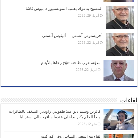
المسيح يدعوك بقلم.. المونسنيور د. بيوس قاشا
أبريل 29, 2026
أخريستوس آنستي … أليثوس آنستي
أبريل 22, 2026
مدوّنة حرب طاحنة تتوّج رحاها بالأيتام
أبريل 22, 2026
لقاءات
كاثرين وسيم دنو: منذ طفولتي راودني الشغف بالطائرات
وبدأ الحلم يكبر بداخلي عندما سافرت الى استراليا
مايو 12, 2026
لقاء مع المغني الشاب روفي كوركيس