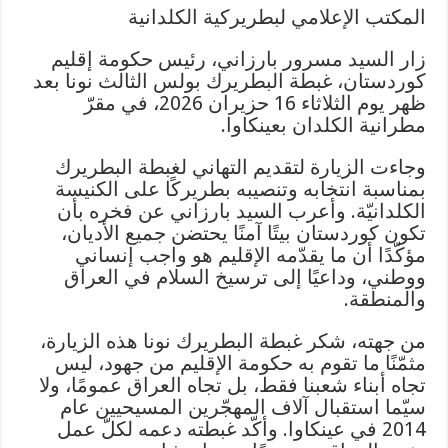
المكتب الإعلامي لبطريركية الكلدانية
زار السيد مسرور بارزاني، رئيس حكومة إقليم
كوردستان، غبطة البطريرك بولس الثالث نونا بعد
ظهر يوم الثلاثاء 16 حزيران 2026، في مقرّ
مطرانية الكلدان بعينكاوا.
وجاءت الزيارة لتقديم التهاني لغبطة البطريرك
بمناسبة انتخابه وتنصيبه بطريركًا على الكنيسة
الكلدانيّة. وأعرب السيد بارزاني عن فخره بأن
تكون كوردستان بيتًا آمنًا يحتضن جميع الأديان،
مؤكّدًا أن ما يقدّمه الإقليم هو واجب إنساني
ووطني، وداعيًا إلى ترسيخ السلام في العراق
والمنطقة.
من جهته، شكر غبطة البطريرك نونا هذه الزيارة،
مثمّنًا ما تقوم به حكومة الإقليم من جهود، ليس
تجاه أبناء شعبنا فقط، بل تجاه العراق عمومًا، ولا
سيّما استقبال آلاف المهجّرين المسيحيين عام
2014 في عينكاوا. وأكّد غبطته دعمه لكلّ عمل