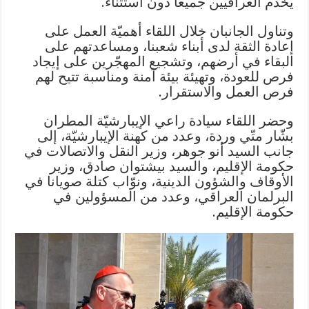
يخدم العراقيين جميعًا دون استثناء.
وتناول الجانبان خلال اللقاء أهميّة العمل على
إعادة الثقة لدى أبناء شعبنا، ومساعدتهم على
البقاء في أرضهم، وتشجيع المهجّرين على إيجاد
فرص للعودة، وتهيئة بيئة آمنة ومناسبة تتيح لهم
فرص العمل والاستقرار.
وحضر اللقاء سيادة راعي الإيبارشيّة المطران
بشّار متّي وردة، وعدد من كهنة الإيبارشيّة، إلى
جانب السيد أنو جوهر، وزير النقل والاتصالات في
حكومة الإقليم، والسيد بيشتوان صادق، وزير
الأوقاف والشؤون الدينية، ونوّاب كتلة صويانا في
البرلمان العراقي، وعدد من المسؤولين في
حكومة الإقليم.